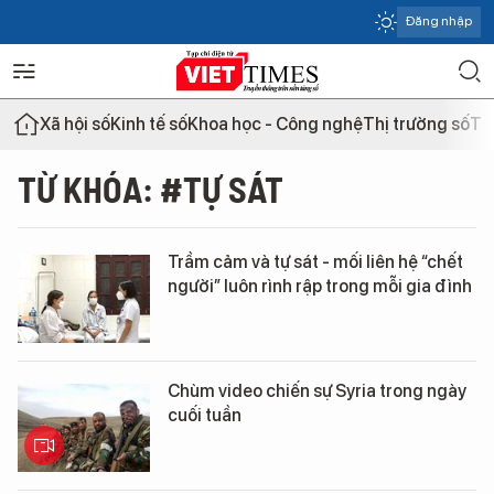
Đăng nhập
Xã hội số
Kinh tế số
Khoa học - Công nghệ
Thị trường số
Th
TỪ KHÓA: #TỰ SÁT
Trầm cảm và tự sát - mối liên hệ “chết
người” luôn rình rập trong mỗi gia đình
Chùm video chiến sự Syria trong ngày
cuối tuần