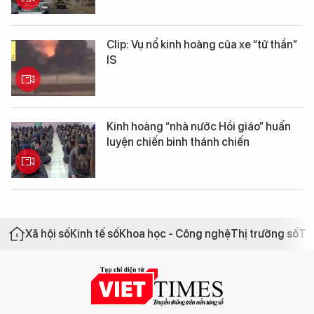
Clip: Vụ nổ kinh hoàng của xe “tử thần”
IS
Kinh hoàng “nhà nước Hồi giáo” huấn
luyện chiến binh thánh chiến
Xã hội số
Kinh tế số
Khoa học - Công nghệ
Thị trường số
Th