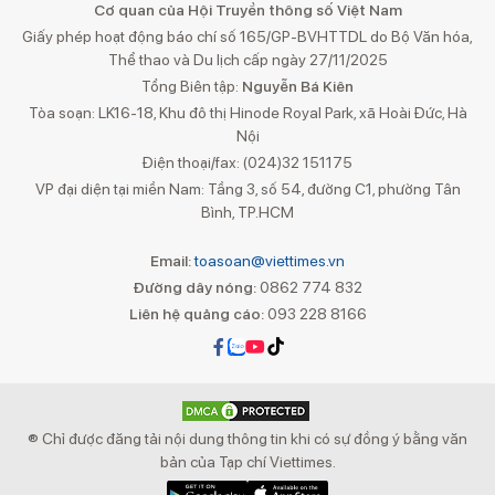
Cơ quan của Hội Truyền thông số Việt Nam
Giấy phép hoạt động báo chí số 165/GP-BVHTTDL do Bộ Văn hóa,
Thể thao và Du lịch cấp ngày 27/11/2025
Tổng Biên tập:
Nguyễn Bá Kiên
Tòa soạn: LK16-18, Khu đô thị Hinode Royal Park, xã Hoài Đức, Hà
Nội
Điện thoại/fax: (024)32 151175
VP đại diện tại miền Nam: Tầng 3, số 54, đường C1, phường Tân
Bình, TP.HCM
Email:
toasoan@viettimes.vn
Đường dây nóng:
0862 774 832
Liên hệ quảng cáo:
093 228 8166
® Chỉ được đăng tải nội dung thông tin khi có sự đồng ý bằng văn
bản của Tạp chí Viettimes.