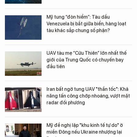
Mỹ tung “đòn hiểm”: Tàu dầu
Venezuela bị bắt giữa biển, hàng loạt
tàu khác sắp chung số phận?
UAV tàu mẹ “Cửu Thiên” lớn nhất thế
giới của Trung Quốc có chuyến bay
đầu tiên
Iran bất ngờ tung UAV "thần tốc": Khả
năng tấn công chớp nhoáng, vượt mặt
radar đối phương
Mỹ đề nghị lập "khu kinh tế tự do" ở
miền Đông nếu Ukraine nhượng lại