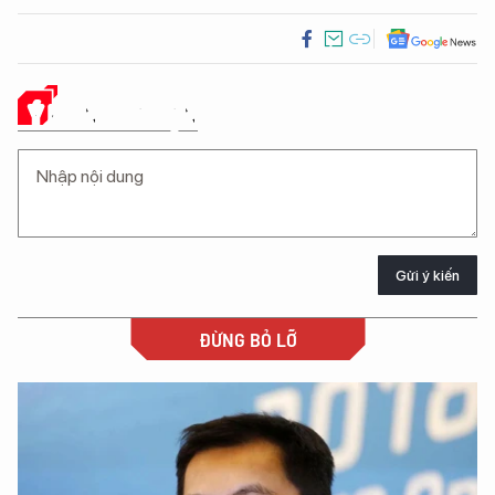
Ý KIẾN CỦA BẠN
Gửi ý kiến
ĐỪNG BỎ LỠ