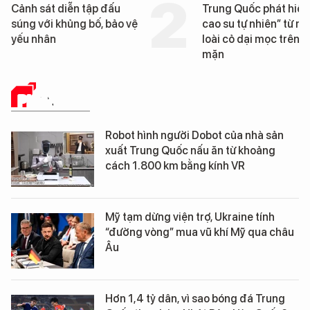
Trung Quốc phát hiện “mỏ
Loạt dự án bất động 
cao su tự nhiên” từ một
Đà Nẵng sắp bị kiểm t
loài cỏ dại mọc trên đất
mặn
PHÂN TÍCH
Robot hình người Dobot của nhà sản
xuất Trung Quốc nấu ăn từ khoảng
cách 1.800 km bằng kính VR
Mỹ tạm dừng viện trợ, Ukraine tính
“đường vòng” mua vũ khí Mỹ qua châu
Âu
Hơn 1,4 tỷ dân, vì sao bóng đá Trung