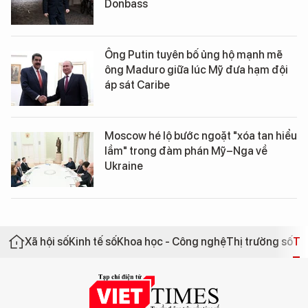
Donbass
Ông Putin tuyên bố ủng hộ mạnh mẽ
ông Maduro giữa lúc Mỹ đưa hạm đội
áp sát Caribe
Moscow hé lộ bước ngoặt "xóa tan hiểu
lầm" trong đàm phán Mỹ–Nga về
Ukraine
Xã hội số
Kinh tế số
Khoa học - Công nghệ
Thị trường số
Th