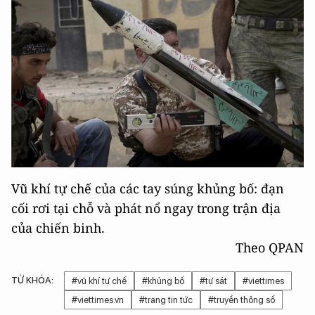
Vũ khí tự chế của các tay súng khủng bố: đạn
cối rơi tại chỗ và phát nổ ngay trong trận địa
của chiến binh.
Theo QPAN
TỪ KHÓA:
#vũ khí tự chế
#khủng bố
#tự sát
#viettimes
#viettimes.vn
#trang tin tức
#truyền thông số