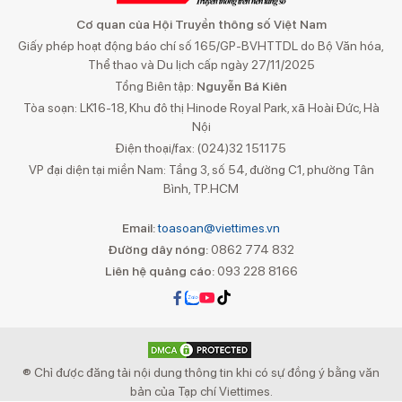
Cơ quan của Hội Truyền thông số Việt Nam
Giấy phép hoạt động báo chí số 165/GP-BVHTTDL do Bộ Văn hóa,
Thể thao và Du lịch cấp ngày 27/11/2025
Tổng Biên tập:
Nguyễn Bá Kiên
Tòa soạn: LK16-18, Khu đô thị Hinode Royal Park, xã Hoài Đức, Hà
Nội
Điện thoại/fax: (024)32 151175
VP đại diện tại miền Nam: Tầng 3, số 54, đường C1, phường Tân
Bình, TP.HCM
Email:
toasoan@viettimes.vn
Đường dây nóng:
0862 774 832
Liên hệ quảng cáo:
093 228 8166
® Chỉ được đăng tải nội dung thông tin khi có sự đồng ý bằng văn
bản của Tạp chí Viettimes.