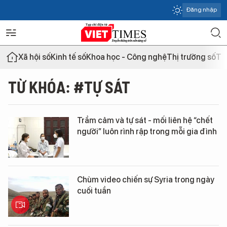
Đăng nhập
Xã hội số
Kinh tế số
Khoa học - Công nghệ
Thị trường số
Th
TỪ KHÓA: #TỰ SÁT
Trầm cảm và tự sát - mối liên hệ “chết
người” luôn rình rập trong mỗi gia đình
Chùm video chiến sự Syria trong ngày
cuối tuần