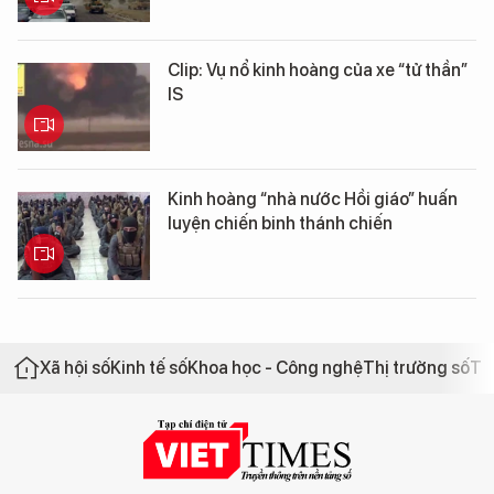
Clip: Vụ nổ kinh hoàng của xe “tử thần”
IS
Kinh hoàng “nhà nước Hồi giáo” huấn
luyện chiến binh thánh chiến
Xã hội số
Kinh tế số
Khoa học - Công nghệ
Thị trường số
Th