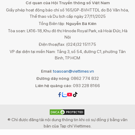
Cơ quan của Hội Truyền thông số Việt Nam
Giấy phép hoạt động báo chí số 165/GP-BVHTTDL do Bộ Văn hóa,
Thể thao và Du lịch cấp ngày 27/11/2025
Tổng Biên tập:
Nguyễn Bá Kiên
Tòa soạn: LK16-18, Khu đô thị Hinode Royal Park, xã Hoài Đức, Hà
Nội
Điện thoại/fax: (024)32 151175
VP đại diện tại miền Nam: Tầng 3, số 54, đường C1, phường Tân
Bình, TP.HCM
Email:
toasoan@viettimes.vn
Đường dây nóng:
0862 774 832
Liên hệ quảng cáo:
093 228 8166
® Chỉ được đăng tải nội dung thông tin khi có sự đồng ý bằng văn
bản của Tạp chí Viettimes.