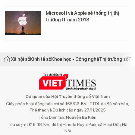
Microsoft và Apple sẽ thống trị thị
trường IT năm 2018
Xã hội số
Kinh tế số
Khoa học - Công nghệ
Thị trường số
Th
Cơ quan của Hội Truyền thông số Việt Nam
Giấy phép hoạt động báo chí số 165/GP-BVHTTDL do Bộ Văn hóa,
Thể thao và Du lịch cấp ngày 27/11/2025
Tổng Biên tập:
Nguyễn Bá Kiên
Tòa soạn: LK16-18, Khu đô thị Hinode Royal Park, xã Hoài Đức, Hà
Nội