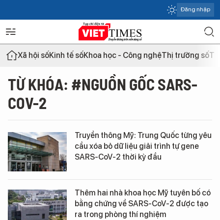
Đăng nhập
Xã hội số
Kinh tế số
Khoa học - Công nghệ
Thị trường số
Th
TỪ KHÓA: #NGUỒN GỐC SARS-
COV-2
Truyền thông Mỹ: Trung Quốc từng yêu
cầu xóa bỏ dữ liệu giải trình tự gene
SARS-CoV-2 thời kỳ đầu
Thêm hai nhà khoa học Mỹ tuyên bố có
bằng chứng về SARS-CoV-2 được tạo
ra trong phòng thí nghiệm