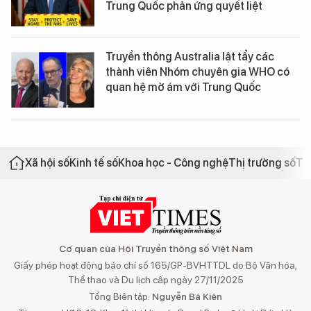
Trung Quốc phản ứng quyết liệt
Truyền thông Australia lật tẩy các
thành viên Nhóm chuyên gia WHO có
quan hệ mờ ám với Trung Quốc
Xã hội số
Kinh tế số
Khoa học - Công nghệ
Thị trường số
Th
Cơ quan của Hội Truyền thông số Việt Nam
Giấy phép hoạt động báo chí số 165/GP-BVHTTDL do Bộ Văn hóa,
Thể thao và Du lịch cấp ngày 27/11/2025
Tổng Biên tập:
Nguyễn Bá Kiên