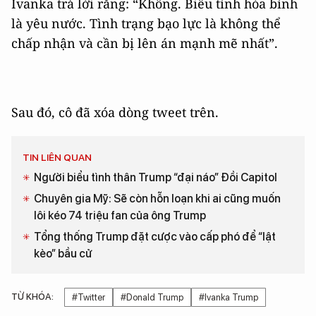
Ivanka trả lời rằng: “Không. Biểu tình hòa bình
là yêu nước. Tình trạng bạo lực là không thể
chấp nhận và cần bị lên án mạnh mẽ nhất”.
Sau đó, cô đã xóa dòng tweet trên.
TIN LIÊN QUAN
Người biểu tình thân Trump “đại náo” Đồi Capitol
Chuyên gia Mỹ: Sẽ còn hỗn loạn khi ai cũng muốn
lôi kéo 74 triệu fan của ông Trump
Tổng thống Trump đặt cược vào cấp phó để “lật
kèo” bầu cử
TỪ KHÓA:
#Twitter
#Donald Trump
#Ivanka Trump