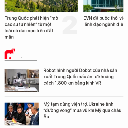
EVN đã buộc thôi việc 3
Loạt dự án bất động 
lãnh đạo ngành điện
Đà Nẵng sắp bị kiểm t
PHÂN TÍCH
Robot hình người Dobot của nhà sản
xuất Trung Quốc nấu ăn từ khoảng
cách 1.800 km bằng kính VR
Mỹ tạm dừng viện trợ, Ukraine tính
“đường vòng” mua vũ khí Mỹ qua châu
Âu