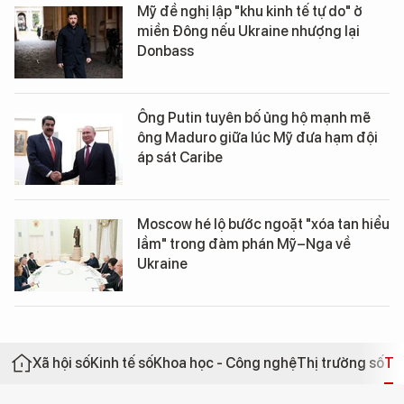
Mỹ đề nghị lập "khu kinh tế tự do" ở
miền Đông nếu Ukraine nhượng lại
Donbass
Ông Putin tuyên bố ủng hộ mạnh mẽ
ông Maduro giữa lúc Mỹ đưa hạm đội
áp sát Caribe
Moscow hé lộ bước ngoặt "xóa tan hiểu
lầm" trong đàm phán Mỹ–Nga về
Ukraine
Xã hội số
Kinh tế số
Khoa học - Công nghệ
Thị trường số
Th