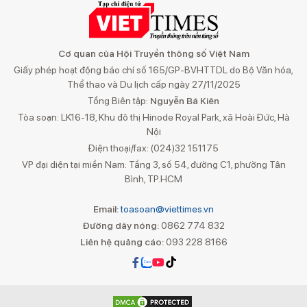
Cơ quan của Hội Truyền thông số Việt Nam
Giấy phép hoạt động báo chí số 165/GP-BVHTTDL do Bộ Văn hóa,
Thể thao và Du lịch cấp ngày 27/11/2025
Tổng Biên tập:
Nguyễn Bá Kiên
Tòa soạn: LK16-18, Khu đô thị Hinode Royal Park, xã Hoài Đức, Hà
Nội
Điện thoại/fax: (024)32 151175
VP đại diện tại miền Nam: Tầng 3, số 54, đường C1, phường Tân
Bình, TP.HCM
Email:
toasoan@viettimes.vn
Đường dây nóng:
0862 774 832
Liên hệ quảng cáo:
093 228 8166