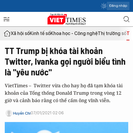
Đăng nhập
Xã hội số
Kinh tế số
Khoa học - Công nghệ
Thị trường số
Th
TT Trump bị khóa tài khoản
Twitter, Ivanka gọi người biểu tình
là "yêu nước"
VietTimes – Twitter vừa cho hay họ đã tạm khóa tài
khoản của Tổng thống Donald Trump trong vòng 12
giờ và cảnh báo rằng có thể cấm ông vĩnh viễn.
07/01/2021 02:06
Huyền Chi