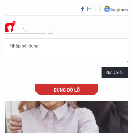
Ý KIẾN CỦA BẠN
Gửi ý kiến
ĐỪNG BỎ LỠ