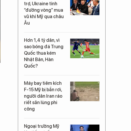
trợ, Ukraine tính
“đường vòng” mua
vũ khí Mỹ qua châu
Âu
Hơn 1,4 tỷ dân, vì
sao bóng đá Trung
Quốc thua kém
Nhật Bản, Hàn
Quốc?
Máy bay tiêm kích
F-15 Mỹ bị bắn rơi,
người dân Iran ráo
riết săn lùng phi
công
Ngoại trưởng Mỹ