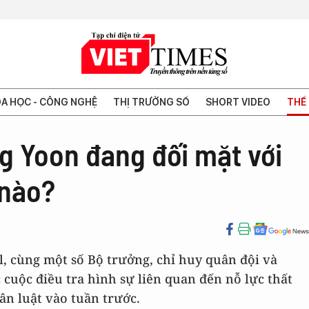
A HỌC - CÔNG NGHỆ
THỊ TRƯỜNG SỐ
SHORT VIDEO
THẾ 
g Yoon đang đối mặt với
 nào?
, cùng một số Bộ trưởng, chỉ huy quân đội và
 cuộc điều tra hình sự liên quan đến nỗ lực thất
ân luật vào tuần trước.