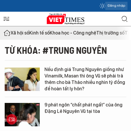
Đăng nhập
Xã hội số
Kinh tế số
Khoa học - Công nghệ
Thị trường số
Th
TỪ KHÓA: #TRUNG NGUYÊN
Nếu định giá Trung Nguyên giống như
Vinamilk, Masan thì ông Vũ sẽ phải trả
thêm cho bà Thảo nhiều nghìn tỷ đồng
để hoàn tất ly hôn?
9 phát ngôn “chất phát ngất” của ông
Đặng Lê Nguyên Vũ tại tòa