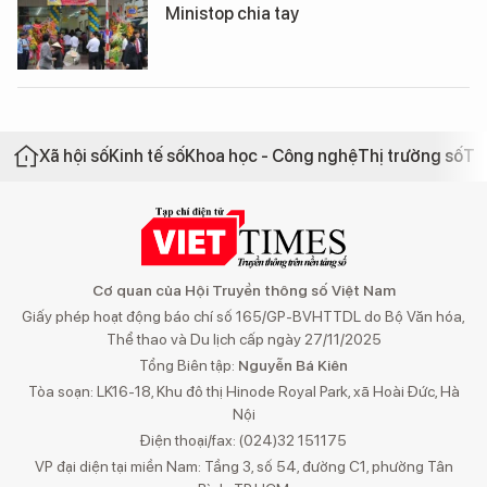
Ministop chia tay
Xã hội số
Kinh tế số
Khoa học - Công nghệ
Thị trường số
Th
Cơ quan của Hội Truyền thông số Việt Nam
Giấy phép hoạt động báo chí số 165/GP-BVHTTDL do Bộ Văn hóa,
Thể thao và Du lịch cấp ngày 27/11/2025
Tổng Biên tập:
Nguyễn Bá Kiên
Tòa soạn: LK16-18, Khu đô thị Hinode Royal Park, xã Hoài Đức, Hà
Nội
Điện thoại/fax: (024)32 151175
VP đại diện tại miền Nam: Tầng 3, số 54, đường C1, phường Tân