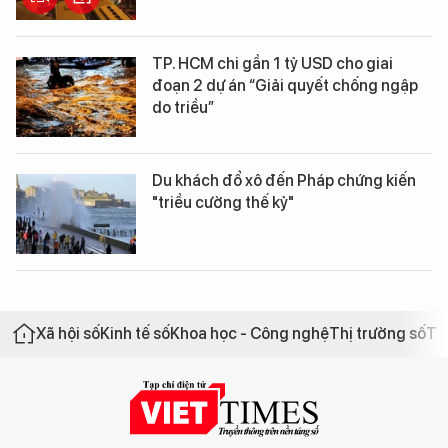
TP. HCM chi gần 1 tỷ USD cho giai
đoạn 2 dự án “Giải quyết chống ngập
do triều”
Du khách đổ xô đến Pháp chứng kiến
"triều cường thế kỷ"
Xã hội số
Kinh tế số
Khoa học - Công nghệ
Thị trường số
Th