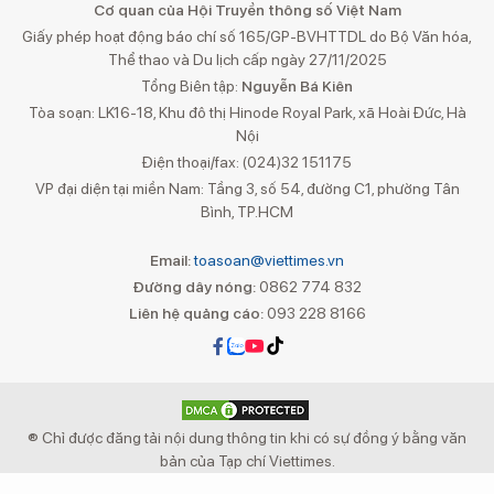
Cơ quan của Hội Truyền thông số Việt Nam
Giấy phép hoạt động báo chí số 165/GP-BVHTTDL do Bộ Văn hóa,
Thể thao và Du lịch cấp ngày 27/11/2025
Tổng Biên tập:
Nguyễn Bá Kiên
Tòa soạn: LK16-18, Khu đô thị Hinode Royal Park, xã Hoài Đức, Hà
Nội
Điện thoại/fax: (024)32 151175
VP đại diện tại miền Nam: Tầng 3, số 54, đường C1, phường Tân
Bình, TP.HCM
Email:
toasoan@viettimes.vn
Đường dây nóng:
0862 774 832
Liên hệ quảng cáo:
093 228 8166
® Chỉ được đăng tải nội dung thông tin khi có sự đồng ý bằng văn
bản của Tạp chí Viettimes.