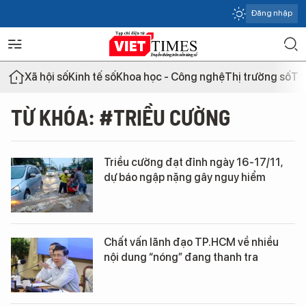
Đăng nhập
Xã hội số
Kinh tế số
Khoa học - Công nghệ
Thị trường số
Th
TỪ KHÓA: #TRIỀU CƯỜNG
Triều cường đạt đỉnh ngày 16-17/11,
dự báo ngập nặng gây nguy hiểm
Chất vấn lãnh đạo TP.HCM về nhiều
nội dung “nóng” đang thanh tra