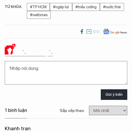
TỪ KHÓA:
#TP HCM
#ngập lụt
#triều cường
#nước thải
#viettimes
Ý KIẾN CỦA BẠN
Gửi ý kiến
1 bình luận
Sắp xếp theo:
Khanh tran