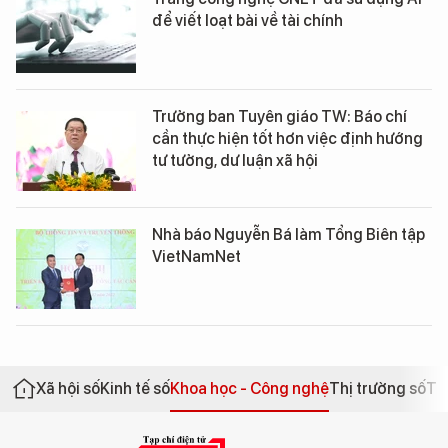
để viết loạt bài về tài chính
Trưởng ban Tuyên giáo TW: Báo chí
cần thực hiện tốt hơn việc định hướng
tư tưởng, dư luận xã hội
Nhà báo Nguyễn Bá làm Tổng Biên tập
VietNamNet
Xã hội số
Kinh tế số
Khoa học - Công nghệ
Thị trường số
Th