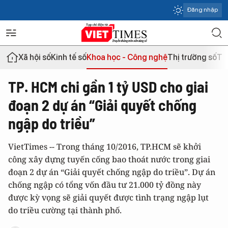
Đăng nhập
Xã hội số
Kinh tế số
Khoa học - Công nghệ
Thị trường số
Th
TP. HCM chi gần 1 tỷ USD cho giai
đoạn 2 dự án “Giải quyết chống
ngập do triều”
VietTimes -- Trong tháng 10/2016, TP.HCM sẽ khởi
công xây dựng tuyến cống bao thoát nước trong giai
đoạn 2 dự án “Giải quyết chống ngập do triều”. Dự án
chống ngập có tổng vốn đầu tư 21.000 tỷ đồng này
được kỳ vọng sẽ giải quyết được tình trạng ngập lụt
do triều cường tại thành phố.