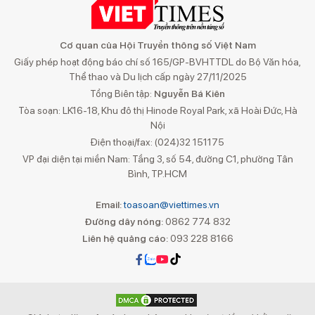
Cơ quan của Hội Truyền thông số Việt Nam
Giấy phép hoạt động báo chí số 165/GP-BVHTTDL do Bộ Văn hóa,
Thể thao và Du lịch cấp ngày 27/11/2025
Tổng Biên tập:
Nguyễn Bá Kiên
Tòa soạn: LK16-18, Khu đô thị Hinode Royal Park, xã Hoài Đức, Hà
Nội
Điện thoại/fax: (024)32 151175
VP đại diện tại miền Nam: Tầng 3, số 54, đường C1, phường Tân
Bình, TP.HCM
Email:
toasoan@viettimes.vn
Đường dây nóng:
0862 774 832
Liên hệ quảng cáo:
093 228 8166