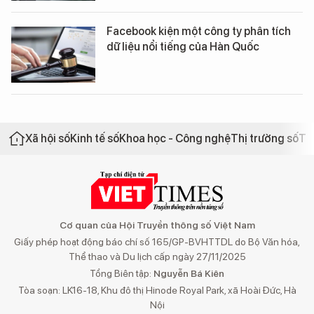
Facebook kiện một công ty phân tích
dữ liệu nổi tiếng của Hàn Quốc
Xã hội số
Kinh tế số
Khoa học - Công nghệ
Thị trường số
Th
Cơ quan của Hội Truyền thông số Việt Nam
Giấy phép hoạt động báo chí số 165/GP-BVHTTDL do Bộ Văn hóa,
Thể thao và Du lịch cấp ngày 27/11/2025
Tổng Biên tập:
Nguyễn Bá Kiên
Tòa soạn: LK16-18, Khu đô thị Hinode Royal Park, xã Hoài Đức, Hà
Nội