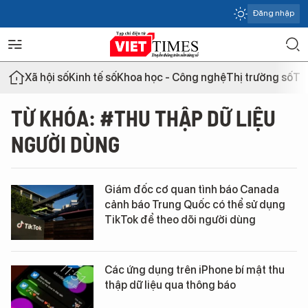
Đăng nhập
Xã hội số
Kinh tế số
Khoa học - Công nghệ
Thị trường số
Th
TỪ KHÓA: #THU THẬP DỮ LIỆU
NGƯỜI DÙNG
Giám đốc cơ quan tình báo Canada
cảnh báo Trung Quốc có thể sử dụng
TikTok để theo dõi người dùng
Các ứng dụng trên iPhone bí mật thu
thập dữ liệu qua thông báo