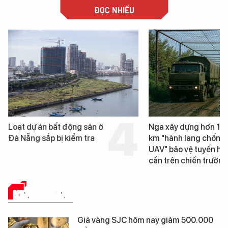
ĐỌC NHIỀU
Loạt dự án bất động sản ở
Nga xây dựng hơn 1.
Đà Nẵng sắp bị kiểm tra
km "hành lang chống
UAV" bảo vệ tuyến hậ
cần trên chiến trường
KINH DOANH
Giá vàng SJC hôm nay giảm 500.000