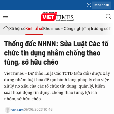
Đăng nhập
Xã hội số
Kinh tế số
Khoa học - Công nghệ
Thị trường số
Th
Thống đốc NHNN: Sửa Luật Các tổ
chức tín dụng nhằm chống thao
túng, sở hữu chéo
VietTimes – Dự thảo Luật Các TCTD (sửa đổi) được xây
dựng nhằm luật hóa để tạo hành lang pháp lý cho việc
xử lý nợ xấu của các tổ chức tín dụng; quản lý, kiểm
soát hoạt động tín dụng, chống thao túng, lợi ích
nhóm, sở hữu chéo.
05/06/2023 10:46
Văn Lâm