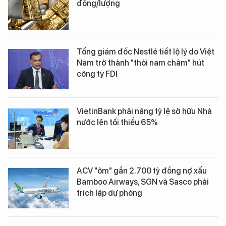
đồng/lượng
Tổng giám đốc Nestlé tiết lộ lý do Việt
Nam trở thành "thỏi nam châm" hút
công ty FDI
VietinBank phải nâng tỷ lệ sở hữu Nhà
nước lên tối thiểu 65%
ACV "ôm" gần 2.700 tỷ đồng nợ xấu
Bamboo Airways, SGN và Sasco phải
trích lập dự phòng