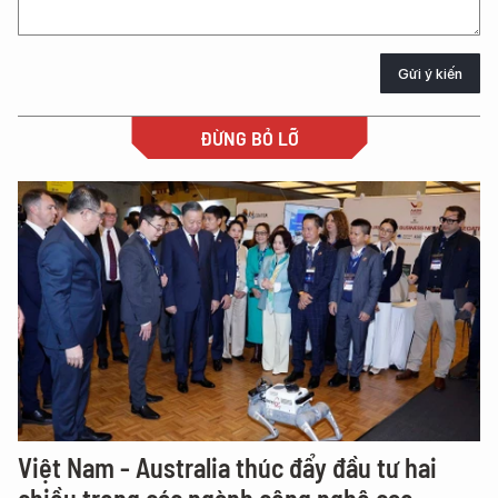
Gửi ý kiến
ĐỪNG BỎ LỠ
Việt Nam - Australia thúc đẩy đầu tư hai