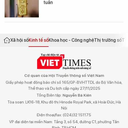
tuần
Xã hội số
Kinh tế số
Khoa học - Công nghệ
Thị trường số
Th
Cơ quan của Hội Truyền thông số Việt Nam
Giấy phép hoạt động báo chí số 165/GP-BVHTTDL do Bộ Văn hóa,
Thể thao và Du lịch cấp ngày 27/11/2025
Tổng Biên tập:
Nguyễn Bá Kiên
Tòa soạn: LK16-18, Khu đô thị Hinode Royal Park, xã Hoài Đức, Hà
Nội
Điện thoại/fax: (024)32 151175
VP đại diện tại miền Nam: Tầng 3, số 54, đường C1, phường Tân
Bình, TP.HCM