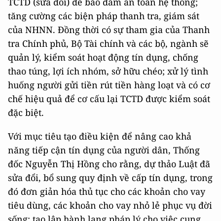
TCTD (sửa đổi) để bảo đảm an toàn hệ thống;
tăng cường các biện pháp thanh tra, giám sát
của NHNN. Đồng thời có sự tham gia của Thanh
tra Chính phủ, Bộ Tài chính và các bộ, ngành sẽ
quản lý, kiểm soát hoạt động tín dụng, chống
thao túng, lợi ích nhóm, sở hữu chéo; xử lý tình
huống người gửi tiền rút tiền hàng loạt và có cơ
chế hiệu quả để cơ cấu lại TCTD được kiểm soát
đặc biệt.
Với mục tiêu tạo điều kiện để nâng cao khả
năng tiếp cận tín dụng của người dân, Thống
đốc Nguyễn Thị Hồng cho rằng, dự thảo Luật đã
sửa đổi, bổ sung quy định về cấp tín dụng, trong
đó đơn giản hóa thủ tục cho các khoản cho vay
tiêu dùng, các khoản cho vay nhỏ lẻ phục vụ đời
sống; tạo lập hành lang pháp lý cho việc cung