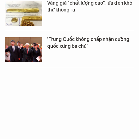
Vàng giả "chất lượng cao", lửa đèn khò
thử không ra
'Trung Quốc không chấp nhận cường
quốc xưng bá chủ'
Video: Chụp ảnh selfie với ông Putin
Cảnh sát cơ động xuống đường: Hết
cảnh bò đến cơ quan