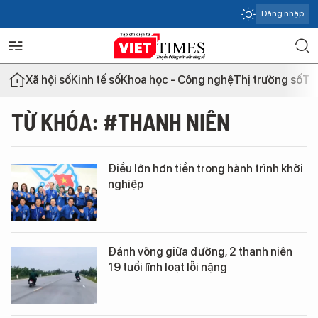
Đăng nhập
Xã hội số
Kinh tế số
Khoa học - Công nghệ
Thị trường số
Th
TỪ KHÓA: #THANH NIÊN
Điều lớn hơn tiền trong hành trình khởi
nghiệp
Đánh võng giữa đường, 2 thanh niên
19 tuổi lĩnh loạt lỗi nặng