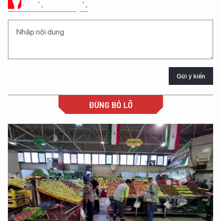
Ý KIẾN CỦA BẠN
Gửi ý kiến
ĐỪNG BỎ LỠ