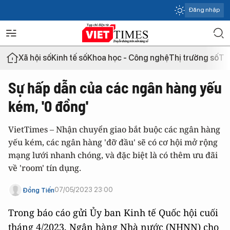
Đăng nhập
Xã hội số
Kinh tế số
Khoa học - Công nghệ
Thị trường số
Th
Sự hấp dẫn của các ngân hàng yếu
kém, '0 đồng'
VietTimes – Nhận chuyển giao bắt buộc các ngân hàng
yếu kém, các ngân hàng 'đỡ đầu' sẽ có cơ hội mở rộng
mạng lưới nhanh chóng, và đặc biệt là có thêm ưu đãi
về 'room' tín dụng.
07/05/2023 23:00
Đồng Tiến
Trong báo cáo gửi Ủy ban Kinh tế Quốc hội cuối
tháng 4/2023, Ngân hàng Nhà nước (NHNN) cho