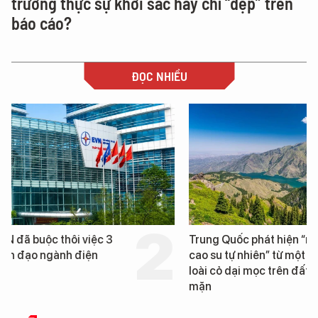
trường thực sự khởi sắc hay chỉ “đẹp” trên
báo cáo?
ĐỌC NHIỀU
Trung Quốc phát hiện “mỏ
Loạt dự án bất động 
cao su tự nhiên” từ một
Đà Nẵng sắp bị kiểm t
loài cỏ dại mọc trên đất
mặn