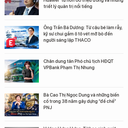
Huawei" từ hơn 80 triệu đồng và những
triết lý quản trị nổi tiếng
Ông Trần Bá Dương: Từ cậu bé làm rẫy,
kỹ sư chui gầm ô tô vét mỡ bò đến
người sáng lập THACO
Chân dung tân Phó chủ tịch HĐQT
VPBank Phạm Thị Nhung
Bà Cao Thị Ngọc Dung và những biến
cố trong 38 năm gây dựng “đế chế”
PNJ