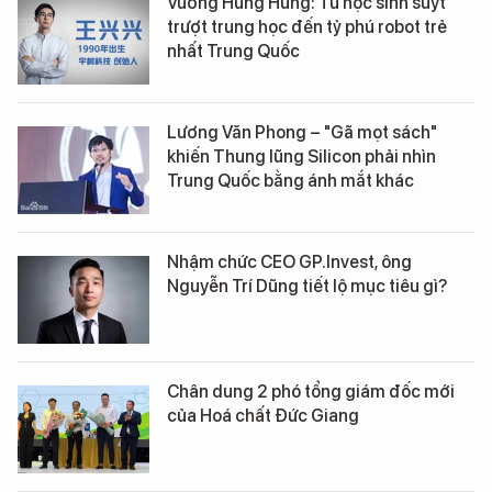
Vương Hưng Hưng: Từ học sinh suýt
trượt trung học đến tỷ phú robot trẻ
nhất Trung Quốc
Lương Văn Phong – "Gã mọt sách"
khiến Thung lũng Silicon phải nhìn
Trung Quốc bằng ánh mắt khác
Nhậm chức CEO GP.Invest, ông
Nguyễn Trí Dũng tiết lộ mục tiêu gì?
Chân dung 2 phó tổng giám đốc mới
của Hoá chất Đức Giang