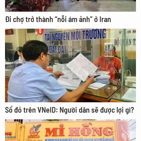
Đi chợ trở thành “nỗi ám ảnh” ở Iran
Sổ đỏ trên VNeID: Người dân sẽ được lợi gì?