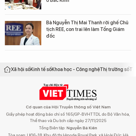
ở Bắc Kinh
Bà Nguyễn Thị Mai Thanh rời ghế Chủ
tịch REE, con trai lên làm Tổng Giám
đốc
Xã hội số
Kinh tế số
Khoa học - Công nghệ
Thị trường số
Th
Cơ quan của Hội Truyền thông số Việt Nam
Giấy phép hoạt động báo chí số 165/GP-BVHTTDL do Bộ Văn hóa,
Thể thao và Du lịch cấp ngày 27/11/2025
Tổng Biên tập:
Nguyễn Bá Kiên
Tòa soạn: LK16-18, Khu đô thị Hinode Royal Park, xã Hoài Đức, Hà