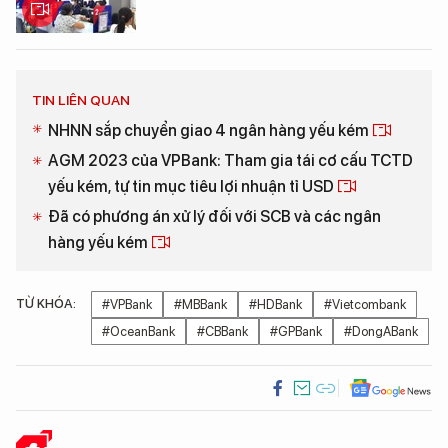
TIN LIÊN QUAN
NHNN sắp chuyển giao 4 ngân hàng yếu kém
AGM 2023 của VPBank: Tham gia tái cơ cấu TCTD
yếu kém, tự tin mục tiêu lợi nhuận tỉ USD
Đã có phương án xử lý đối với SCB và các ngân
hàng yếu kém
TỪ KHÓA:
#VPBank
#MBBank
#HDBank
#Vietcombank
#OceanBank
#CBBank
#GPBank
#DongABank