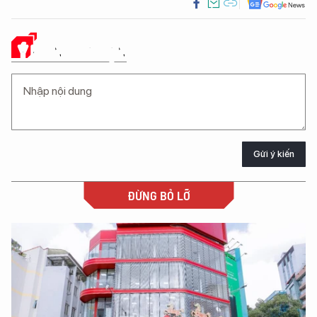
Ý KIẾN CỦA BẠN
Gửi ý kiến
ĐỪNG BỎ LỠ