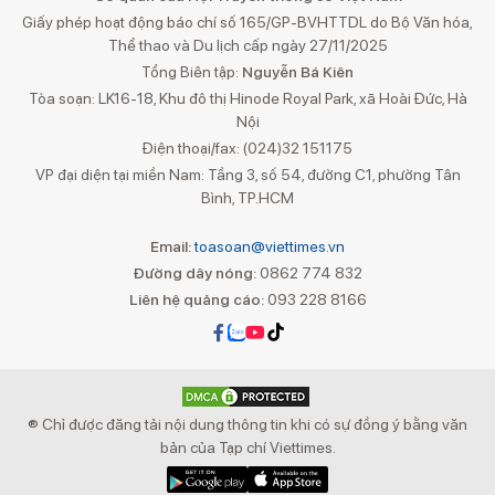
Giấy phép hoạt động báo chí số 165/GP-BVHTTDL do Bộ Văn hóa,
Thể thao và Du lịch cấp ngày 27/11/2025
Tổng Biên tập:
Nguyễn Bá Kiên
Tòa soạn: LK16-18, Khu đô thị Hinode Royal Park, xã Hoài Đức, Hà
Nội
Điện thoại/fax: (024)32 151175
VP đại diện tại miền Nam: Tầng 3, số 54, đường C1, phường Tân
Bình, TP.HCM
Email:
toasoan@viettimes.vn
Đường dây nóng:
0862 774 832
Liên hệ quảng cáo:
093 228 8166
® Chỉ được đăng tải nội dung thông tin khi có sự đồng ý bằng văn
bản của Tạp chí Viettimes.