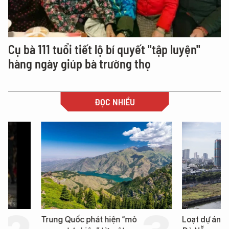
Cụ bà 111 tuổi tiết lộ bí quyết "tập luyện"
hàng ngày giúp bà trường thọ
ĐỌC NHIỀU
Trung Quốc phát hiện “mỏ
Loạt dự án bất động 