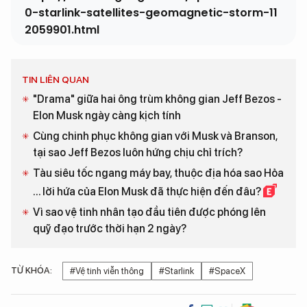
0-starlink-satellites-geomagnetic-storm-11
2059901.html
TIN LIÊN QUAN
"Drama" giữa hai ông trùm không gian Jeff Bezos -
Elon Musk ngày càng kịch tính
Cùng chinh phục không gian với Musk và Branson,
tại sao Jeff Bezos luôn hứng chịu chỉ trích?
Tàu siêu tốc ngang máy bay, thuộc địa hóa sao Hỏa
... lời hứa của Elon Musk đã thực hiện đến đâu?
Vì sao vệ tinh nhân tạo đầu tiên được phóng lên
quỹ đạo trước thời hạn 2 ngày?
TỪ KHÓA:
#Vệ tinh viễn thông
#Starlink
#SpaceX