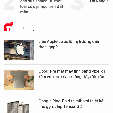
cao su tự nhiên” từ một
Đà Nẵng sắp bị kiểm t
loài cỏ dại mọc trên đất
mặn
TIN CÔNG NGHỆ
Liệu Apple có bỏ lỡ thị trường điện
thoại gập?
Google ra mắt máy tính bảng Pixel đi
kèm với dock sạc không dây độc đáo
Google Pixel Fold ra mắt với thiết kế
nhỏ gọn, chip Tensor G2