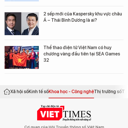
2 sếp mới của Kaspersky khu vực châu
Á – Thái Bình Dương là ai?
Thể thao điện tử Việt Nam có huy
chương vàng đầu tiên tại SEA Games
32
Xã hội số
Kinh tế số
Khoa học - Công nghệ
Thị trường số
Th
Cơ quan của Hội Truyền thông số Việt Nam