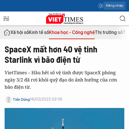
Đăng nhập
Xã hội số
Kinh tế số
Khoa học - Công nghệ
Thị trường số
Th
SpaceX mất hơn 40 vệ tinh
Starlink vì bão điện từ
VietTimes – Hầu hết số vệ tinh được SpaceX phóng
ngày 3/2 đã rơi khỏi quỹ đạo do ảnh hưởng của cơn
bão điện từ.
16/02/2022 02:05
Tiến Dũng