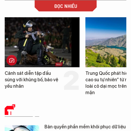
ĐỌC NHIỀU
ễn tập đấu
Trung Quốc phát hiện “mỏ
ủng bố, bảo vệ
cao su tự nhiên” từ một
loài cỏ dại mọc trên đất
mặn
THỦ THUẬT
Bản quyền phần mềm khôi phục dữ liệu