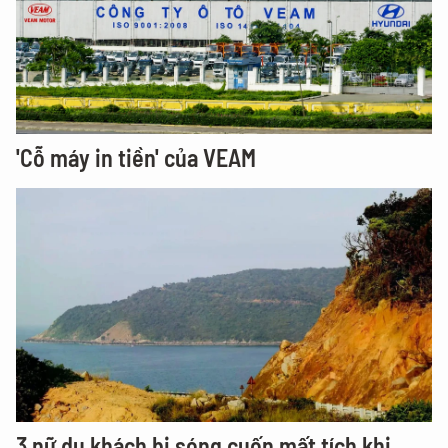
'Cỗ máy in tiền' của VEAM
3 nữ du khách bị sóng cuốn mất tích khi