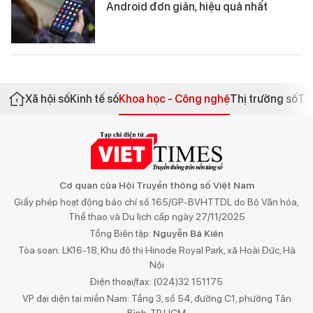
Android đơn giản, hiệu quả nhất
Xã hội số
Kinh tế số
Khoa học - Công nghệ
Thị trường số
Th
Cơ quan của Hội Truyền thông số Việt Nam
Giấy phép hoạt động báo chí số 165/GP-BVHTTDL do Bộ Văn hóa,
Thể thao và Du lịch cấp ngày 27/11/2025
Tổng Biên tập:
Nguyễn Bá Kiên
Tòa soạn: LK16-18, Khu đô thị Hinode Royal Park, xã Hoài Đức, Hà
Nội
Điện thoại/fax: (024)32 151175
VP đại diện tại miền Nam: Tầng 3, số 54, đường C1, phường Tân
Bình, TP.HCM