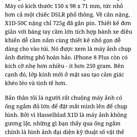
Máy có kích thước 150 x 98 x 71 mm, tức nhỏ
hơn cả một chiếc DSLR phổ thông. Về cân nặng,
X1D-50C nặng chỉ 725g đã gắn pin. Thiết kế đơn
giản với báng tay cầm lớn tích hợp bánh xe điều
khiển dễ cầm nắm cùng thiết kế nhỏ gọn dễ
dàng cho vào túi. Nó được xem là máy ảnh chụp
ảnh đường phố hoàn hảo. iPhone 8 Plus còn có
kích cỡ nhẹ hơn nhiều - ít hơn 250 gram. Bên
cạnh đó, lớp kính mới ở mặt sau tạo cảm giác
khéo léo và tinh tế hơn.
Bản thân tôi là người rất chuộng máy ảnh có
ống ngắm đủ lớn để đặt mắt mình lên để chụp
hình. Bởi vì Hasselblad X1D là máy ảnh không
gương lật, những gì bạn thấy qua ống ngắm
chính là hình ảnh đại diện kỹ thuật số vật thể