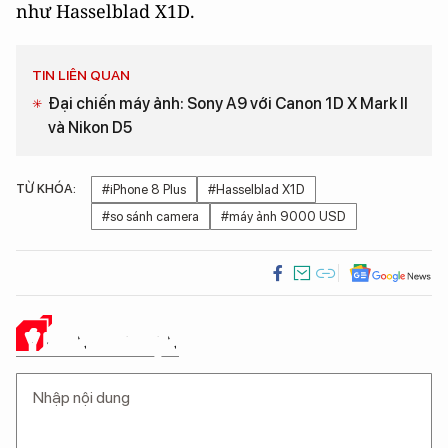
như Hasselblad X1D.
TIN LIÊN QUAN
Đại chiến máy ảnh: Sony A9 với Canon 1D X Mark II
và Nikon D5
TỪ KHÓA:
#iPhone 8 Plus
#Hasselblad X1D
#so sánh camera
#máy ảnh 9000 USD
Ý KIẾN CỦA BẠN