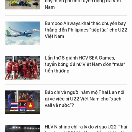
bay miễn phí cho tuyển bóng đá Việt
Nam
Bamboo Airways khai thác chuyến bay
thẳng đến Philipines “tiếp lửa” cho U22
Việt Nam
Lần thứ 6 giành HCV SEA Games,
tuyển bóng đá nữ Việt Nam đón “mưa”
tiền thưởng
Báo chí và người hâm mộ Thái Lan nói
gì về việc bị U22 Việt Nam cho “xách
vali về nước”?
HLV Nishino chỉ ra lý do vì sao U22 Thái