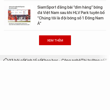
SiamSport đăng bài “dìm hàng” bóng
đá Việt Nam sau khi HLV Park tuyên bố
“Chúng tôi là đội bóng số 1 Đông Nam
Á”
XEM THÊM
Xã hội số
Kinh tế số
Khoa học - Công nghệ
Thị trường số
Th
Cơ quan của Hội Truyền thông số Việt Nam
Giấy phép hoạt động báo chí số 165/GP-BVHTTDL do Bộ Văn hóa,
Thể thao và Du lịch cấp ngày 27/11/2025
Tổng Biên tập:
Nguyễn Bá Kiên