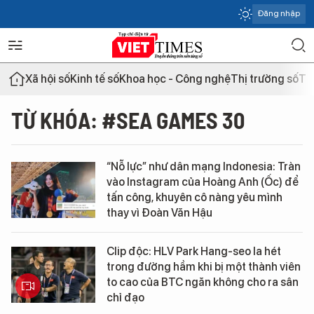
Đăng nhập
Xã hội số
Kinh tế số
Khoa học - Công nghệ
Thị trường số
Th
TỪ KHÓA: #SEA GAMES 30
“Nỗ lực” như dân mạng Indonesia: Tràn
vào Instagram của Hoàng Anh (Ốc) để
tấn công, khuyên cô nàng yêu mình
thay vì Đoàn Văn Hậu
Clip độc: HLV Park Hang-seo la hét
trong đường hầm khi bị một thành viên
to cao của BTC ngăn không cho ra sân
chỉ đạo