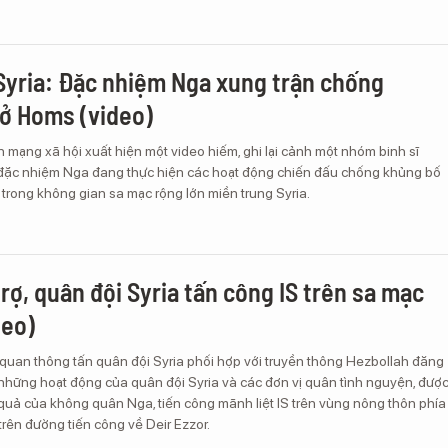
Syria: Đặc nhiệm Nga xung trận chống
ở Homs (video)
n mạng xã hội xuất hiện một video hiếm, ghi lại cảnh một nhóm binh sĩ
 đặc nhiệm Nga đang thực hiện các hoạt động chiến đấu chống khủng bố
đó trong không gian sa mạc rộng lớn miền trung Syria.
rợ, quân đội Syria tấn công IS trên sa mạc
deo)
 quan thông tấn quân đội Syria phối hợp với truyền thông Hezbollah đăng
ại những hoạt động của quân đội Syria và các đơn vị quân tình nguyện, đượ
 quả của không quân Nga, tiến công mãnh liệt IS trên vùng nông thôn phía
rên đường tiến công về Deir Ezzor.