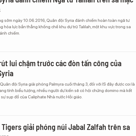
s
ng sớm ngày 10.06.2016, Quân đội Syria đánh chiếm hoàn toàn ngã tư
ng hỏa lực bắn thẳng khống chế khu dự trữ Talilah, một khu vực trong sa
đánh chiếm.
 rút lui chậm trước các đòn tấn công của
Syria
 Quân đội Syria giải phóng Palmyra cuối tháng 3, đối với IS đây được coi là
ng tính biểu tượng, nhiều người dự kiến sẽ có hội chứng domino mà kết
à sự sụp đổ của Caliphate Nhà nước Hồi giáo.
 Tigers giải phóng núi Jabal Zalfah trên sa