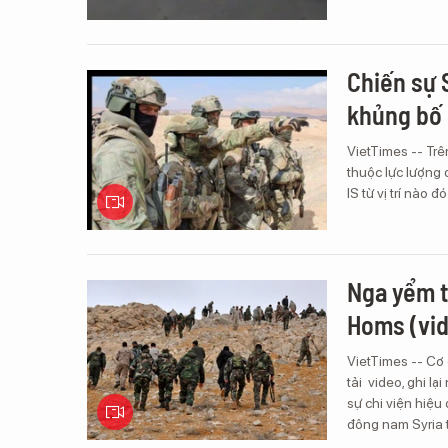
Chiến sự 
khủng bố 
VietTimes -- Trê
thuộc lực lượng
IS từ vị trí nào 
Nga yểm t
Homs (vi
VietTimes -- Cơ
tải video, ghi l
sự chi viện hiệu
đông nam Syria t