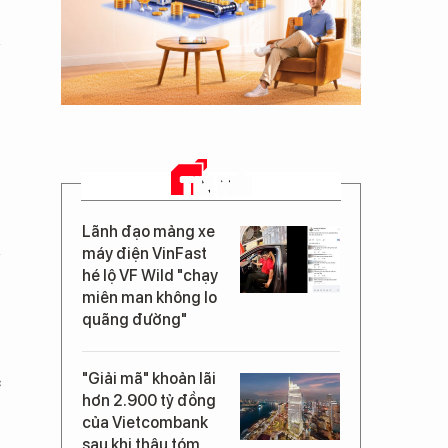
TIN MỚI
Lãnh đạo mảng xe
máy điện VinFast
hé lộ VF Wild "chạy
miên man không lo
quãng đường"
"Giải mã" khoản lãi
c
hơn 2.900 tỷ đồng
của Vietcombank
sau khi thâu tóm