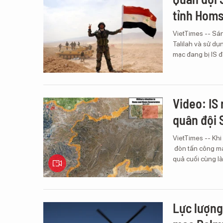
tỉnh Hom
VietTimes -- Sá
Talilah và sử dụ
mạc đang bị IS 
Video: IS
quân đội 
VietTimes -- Khi
đòn tấn công ma
quả cuối cùng l
Lực lượng