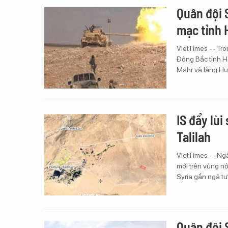
Quân đội S
mạc tỉnh
VietTimes -- Tro
Đông Bắc tỉnh H
Mahr và làng Hu
IS đẩy lùi
Talilah
VietTimes -- Ngà
mới trên vùng n
Syria gần ngã tư
Quân đội 