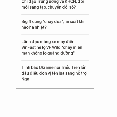
Chỉ đạo Trung ương về KHCN, đổi
mới sáng tạo, chuyển đổi số?
Big 4 cũng "chạy đua", lãi suất khi
nào hạ nhiệt?
Lãnh đạo mảng xe máy điện
VinFast hé lộ VF Wild "chạy miên
man không lo quãng đường"
Tình báo Ukraine nói Triều Tiên lần
đầu điều đơn vị tên lửa sang hỗ trợ
Nga