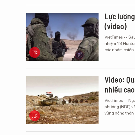
Lực lượng
(video)
VietTimes -- Sau
nhiệm “IS Hunter
các nhóm chiến b
Video: Qu
nhiều cao
VietTimes -- Ngà
phương (NDF) và
vùng nông thôn p