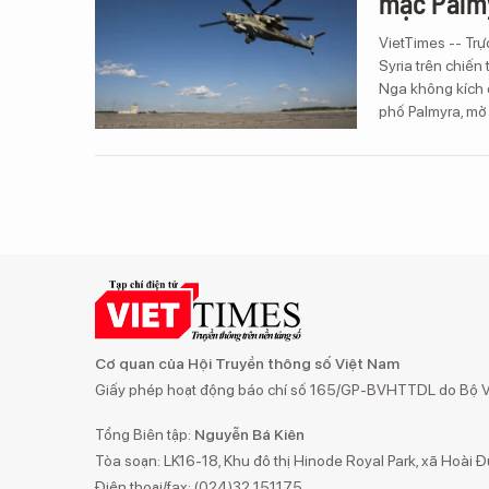
mạc Palm
VietTimes -- Trự
Syria trên chiến
Nga không kích d
phố Palmyra, mở
Cơ quan của Hội Truyền thông số Việt Nam
Giấy phép hoạt động báo chí số 165/GP-BVHTTDL do Bộ Vă
Tổng Biên tập:
Nguyễn Bá Kiên
Tòa soạn: LK16-18, Khu đô thị Hinode Royal Park, xã Hoài Đ
Điện thoại/fax: (024)32 151175