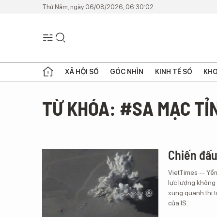
Thứ Năm, ngày 06/08/2026, 06:30:02
XÃ HỘI SỐ
GÓC NHÌN
KINH TẾ SỐ
KHO
TỪ KHÓA: #SA MẠC TỈ
Chiến đấu
VietTimes -- Yể
lực lượng không 
xung quanh thị 
của IS.