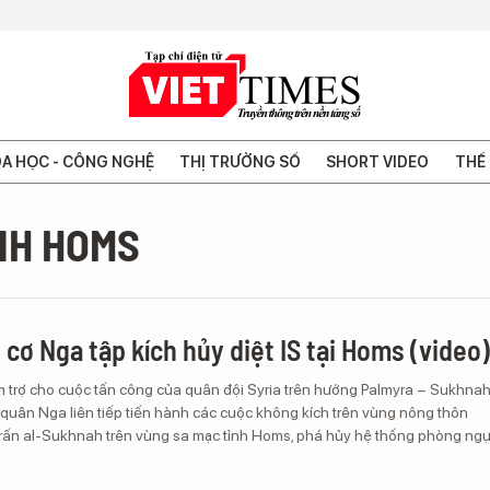
A HỌC - CÔNG NGHỆ
THỊ TRƯỜNG SỐ
SHORT VIDEO
THẾ 
NH HOMS
 cơ Nga tập kích hủy diệt IS tại Homs (video)
m trợ cho cuộc tấn công của quân đội Syria trên hướng Palmyra – Sukhna
quân Nga liên tiếp tiến hành các cuộc không kích trên vùng nông thôn
trấn al-Sukhnah trên vùng sa mạc tỉnh Homs, phá hủy hệ thống phòng ng