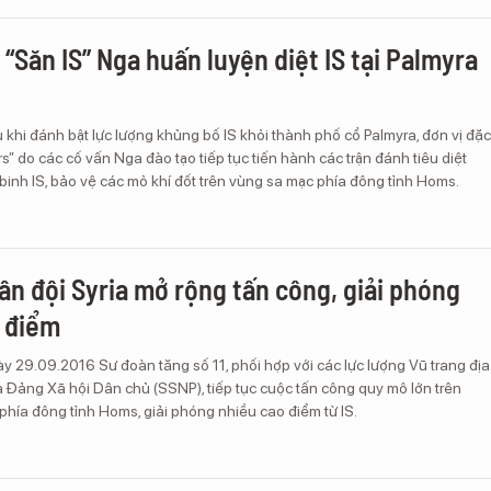
 “Săn IS” Nga huấn luyện diệt IS tại Palmyra
 khi đánh bật lực lượng khủng bố IS khỏi thành phố cổ Palmyra, đơn vị đặc
s” do các cố vấn Nga đào tạo tiếp tục tiến hành các trận đánh tiêu diệt
inh IS, bảo vệ các mỏ khí đốt trên vùng sa mạc phía đông tỉnh Homs.
ân đội Syria mở rộng tấn công, giải phóng
 điểm
y 29.09.2016 Sư đoàn tăng số 11, phối hợp với các lực lượng Vũ trang địa
 Đảng Xã hội Dân chủ (SSNP), tiếp tục cuộc tấn công quy mô lớn trên
hía đông tỉnh Homs, giải phóng nhiều cao điểm từ IS.