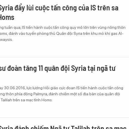
yria đẩy lùi cuộc tấn công của IS trên sa
 Homs
ng tuần qua, IS tiến hành cuộc tấn công quy mô lớn trên vùng nông thôn
oms, đánh vào tuyến phòng thủ Quân đội Syria trên khu mỏ khí gas Al-
waysis.
 sư đoàn tăng 11 quân đội Syria tại ngã tư
y 30.06.2016, lực lượng Hồi giáo cực đoan IS tiến hành cuộc tấn công
ông thôn phía đông Palmyra, đánh chiếm một số địa bàn của quân đội
 Talilah trên sa mạc tỉnh Homs.
Syria đánh chiếm Ngã tư Talilah trên sa mạc