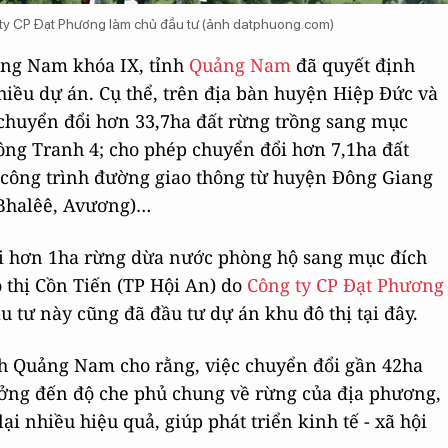
 ty CP Đạt Phương làm chủ đầu tư (ảnh datphuong.com)
ảng Nam khóa IX, tỉnh
Quảng Nam
đã quyết định
iều dự án. Cụ thể, trên địa bàn huyện Hiệp Đức và
huyển đổi hơn 33,7ha đất rừng trồng sang mục
ông Tranh 4; cho phép chuyển đổi hơn 7,1ha đất
công trình đường giao thông từ huyện Đông Giang
 Bhalêê, Avương)…
i hơn 1ha rừng dừa nước phòng hộ sang mục đích
 thị Cồn Tiến (TP Hội An) do
Công ty CP Đạt Phương
u tư này cũng đã đầu tư dự án khu đô thị tại đây.
nh Quảng Nam cho rằng, việc chuyển đổi gần 42ha
ởng đến độ che phủ chung về rừng của địa phương,
ại nhiều hiệu quả, giúp phát triển kinh tế - xã hội