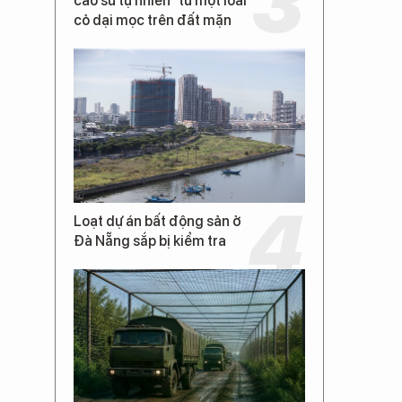
cao su tự nhiên” từ một loài
cỏ dại mọc trên đất mặn
Loạt dự án bất động sản ở
Đà Nẵng sắp bị kiểm tra