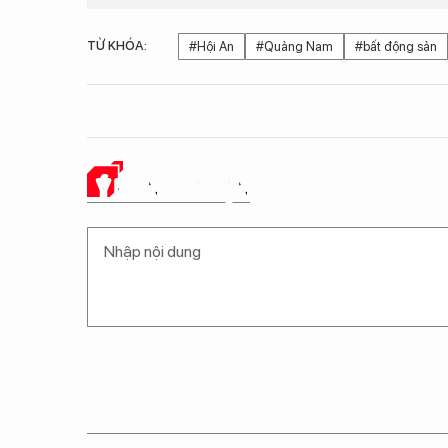
TỪ KHÓA:
#Hội An
#Quảng Nam
#bất động sản
Ý KIẾN CỦA BẠN