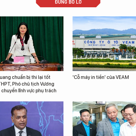
ĐỪNG BỎ LỠ
ang chuẩn bị thi lại tốt
'Cỗ máy in tiền' của VEAM
THPT, Phó chủ tịch Vương
chuyển lĩnh vực phụ trách