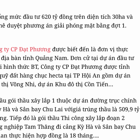
ổng mức đầu tư 620 tỷ đồng trên diện tích 30ha và
ê duyệt phương án giải phóng mặt bằng đợt 1.
g ty CP Đạt Phương
được biết đến là đơn vị thực
ên địa bàn tỉnh Quảng Nam. Đơn cử tại dự án đầu tư
 hình thức BT, Công ty CP Đạt Phương được tỉnh
 quỹ đất hàng chục hecta tại TP Hội An gồm dự án
 thị Võng Nhi, dự án Khu đô thị Cồn Tiến…
ầu gói thầu xây lắp 1 thuộc dự án đường trục chính
Hà và Sân bay Chu Lai vớigiá trúng thầu là 509,9 tỷ
ng. Tiếp đó là gói thầu Thi công xây lắp đoạn 2
g nghiệp Tam Thăng đi cảng Kỳ Hà và Sân bay Chu
 gian thực hiện hợp đồng là 18 tháng….