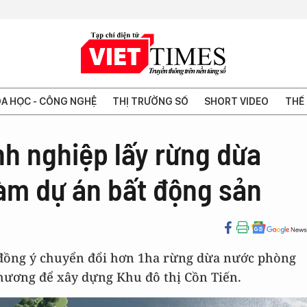
A HỌC - CÔNG NGHỆ
THỊ TRƯỜNG SỐ
SHORT VIDEO
THẾ 
h nghiệp lấy rừng dừa
làm dự án bất động sản
đồng ý chuyển đổi hơn 1ha rừng dừa nước phòng
Phương để xây dựng Khu đô thị Cồn Tiến.