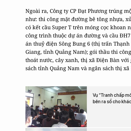
Ngoài ra, Công ty CP Đạt Phương trúng một
như: thi công mặt đường bê tông nhựa, xử
có kết cầu Super T trên móng cọc khoan nh
công trình thuộc dự án đường và cầu ĐH7 
án thuỷ điện Sông Bung 6 (thị trấn Thạ
Giang, tỉnh Quảng Nam); gói thầu thi cô
thoát nước, cây xanh, thị xã Điện Bàn với
sách tỉnh Quảng Nam và ngân sách thị xã 
Vụ “Tranh chấp mô
bên ra sổ cho khá