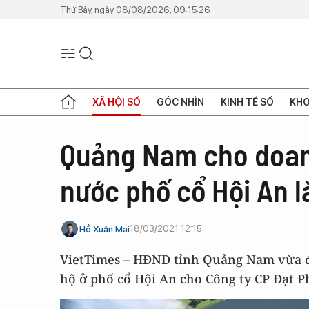
Thứ Bảy, ngày 08/08/2026, 09:15:26
XÃ HỘI SỐ
GÓC NHÌN
KINH TẾ SỐ
KHO
Quảng Nam cho doan
nước phố cổ Hội An 
18/03/2021 12:15
Hồ Xuân Mai
VietTimes – HĐND tỉnh Quảng Nam vừa 
hộ ở phố cổ Hội An cho Công ty CP Đạt 