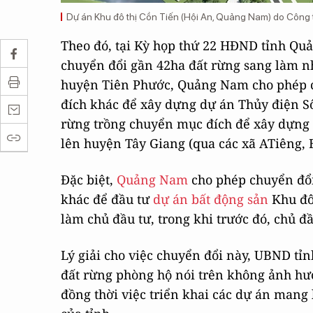
Dự án Khu đô thị Cồn Tiến (Hội An, Quảng Nam) do Công
Theo đó, tại Kỳ họp thứ 22 HĐND tỉnh Qu
chuyển đổi gần 42ha đất rừng sang làm nh
huyện Tiên Phước, Quảng Nam cho phép c
đích khác để xây dựng dự án Thủy điện S
rừng trồng chuyển mục đích để xây dựng 
lên huyện Tây Giang (qua các xã ATiêng,
Đặc biệt,
Quảng Nam
cho phép chuyển đổ
khác để đầu tư
dự án bất động sản
Khu đô
làm chủ đầu tư, trong khi trước đó, chủ đầ
Lý giải cho việc chuyển đổi này, UBND tỉ
đất rừng phòng hộ nói trên không ảnh hư
đồng thời việc triển khai các dự án mang l