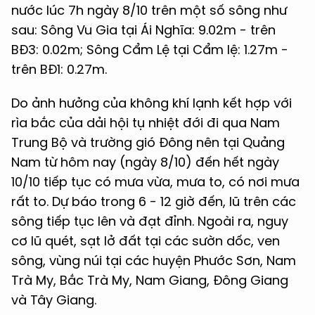
nước lúc 7h ngày 8/10 trên một số sông như
sau: Sông Vu Gia tại Ái Nghĩa: 9.02m - trên
BĐ3: 0.02m; Sông Cẩm Lệ tại Cẩm lệ: 1.27m -
trên BĐ1: 0.27m.
Do ảnh hưởng của không khí lạnh kết hợp với
rìa bắc của dải hội tụ nhiệt đới đi qua Nam
Trung Bộ và trường gió Đông nên tại Quảng
Nam từ hôm nay (ngày 8/10) đến hết ngày
10/10 tiếp tục có mưa vừa, mưa to, có nơi mưa
rất to. Dự báo trong 6 - 12 giờ đến, lũ trên các
sông tiếp tục lên và đạt đỉnh. Ngoài ra, nguy
cơ lũ quét, sạt lở đất tại các sườn dốc, ven
sông, vùng núi tại các huyện Phước Sơn, Nam
Trà My, Bắc Trà My, Nam Giang, Đông Giang
và Tây Giang.