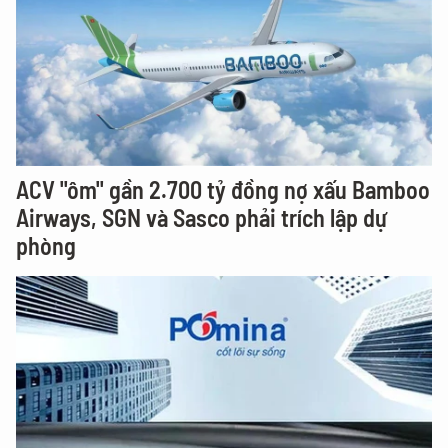
ACV "ôm" gần 2.700 tỷ đồng nợ xấu Bamboo
Airways, SGN và Sasco phải trích lập dự
phòng