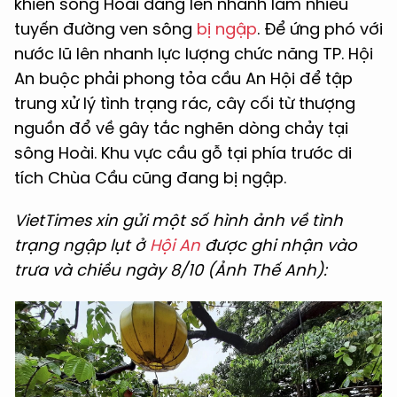
khiến sông Hoài dâng lên nhanh làm nhiều
tuyến đường ven sông
bị ngập
. Để ứng phó với
nước lũ lên nhanh lực lượng chức năng TP. Hội
An buộc phải phong tỏa cầu An Hội để tập
trung xử lý tình trạng rác, cây cối từ thượng
nguồn đổ về gây tắc nghẽn dòng chảy tại
sông Hoài. Khu vực cầu gỗ tại phía trước di
tích Chùa Cầu cũng đang bị ngập.
VietTimes xin gửi một số hình ảnh về tình
trạng ngập lụt ở
Hội An
được ghi nhận vào
trưa và chiều ngày 8/10 (Ảnh Thế Anh):