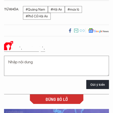
TỪ KHÓA:
#Quảng Nam
#Hội An
#mưa lũ
#Phố Cổ Hội An
Ý KIẾN CỦA BẠN
Gửi ý kiến
ĐỪNG BỎ LỠ