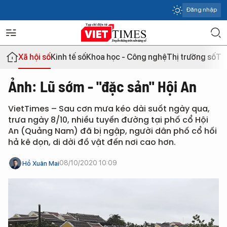
Đăng nhập
Xã hội số
Kinh tế số
Khoa học - Công nghệ
Thị trường số
Th
Ảnh: Lũ sớm - "đặc sản" Hội An
VietTimes – Sau cơn mưa kéo dài suốt ngày qua,
trưa ngày 8/10, nhiều tuyến đường tại phố cổ Hội
An (Quảng Nam) đã bị ngập, người dân phố cổ hối
hả kê dọn, di dời đồ vật đến nơi cao hơn.
08/10/2020 10:09
Hồ Xuân Mai