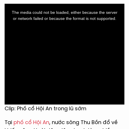
This
is
a
The media could not be loaded, either because the server
modal
window.
or network failed or because the format is not supported.
Clip: Phố cổ Hội An trong lũ sớm
Tại
phố cổ Hội An
, nước sông Thu Bồn đổ về