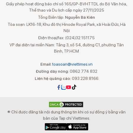
Giấy phép hoạt động báo chí số 165/GP-BVHTTDL do Bộ Văn hóa,
Thể thao và Du lịch cấp ngày 27/11/2025
Tổng Biên tập:
Nguyễn Bá Kiên
Tòa soạn: LK16-18, Khu đô thị Hinode Royal Park, xã Hoài Đức, Hà
Nội
Điện thoại/fax: (024)32 151175
VP đại diện tại miền Nam: Tầng 3, số 54, đường C1, phường Tân
Bình, TP.HCM
Email:
toasoan@viettimes.vn
Đường dây nóng:
0862 774 832
Liên hệ quảng cáo:
093 228 8166
® Chỉ được đăng tải nội dung thông tin khi có sự đồng ý bằng văn
bản của Tạp chí Viettimes.