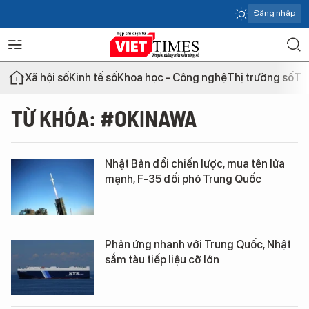
Đăng nhập
Xã hội số
Kinh tế số
Khoa học - Công nghệ
Thị trường số
Th
TỪ KHÓA: #OKINAWA
Nhật Bản đổi chiến lược, mua tên lửa
mạnh, F-35 đối phó Trung Quốc
Phản ứng nhanh với Trung Quốc, Nhật
sắm tàu tiếp liệu cỡ lớn