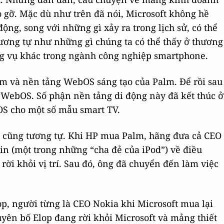
 gỡ. Mặc dù như trên đã nói, Microsoft không hề
động, song với những gì xảy ra trong lịch sử, có thể
 tương tự như những gì chúng ta có thể thấy ở thương
g vụ khác trong ngành công nghiệp smartphone.
lm và nền tảng WebOS sáng tạo của Palm. Để rồi sau
 WebOS. Số phận nền tảng di động này đã kết thúc ở
S cho một số mẫu smart TV.
t cũng tương tự. Khi HP mua Palm, hãng đưa cả CEO
in (một trong những “cha đẻ của iPod”) về điều
rời khỏi vị trí. Sau đó, ông đã chuyển đến làm việc
op, người từng là CEO Nokia khi Microsoft mua lại
uyên bố Elop đang rời khỏi Microsoft và mảng thiết