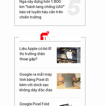
i
Nga xây dựng hơn 1.800
km "hành lang chống UAV"
bảo vệ tuyến hậu cần trên
chiến trường
TIN MỚI
Liệu Apple có bỏ lỡ
thị trường điện
thoại gập?
Google ra mắt máy
tính bảng Pixel đi
kèm với dock sạc
không dây độc đáo
Google Pixel Fold