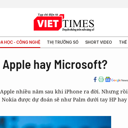
A HỌC - CÔNG NGHỆ
THỊ TRƯỜNG SỐ
SHORT VIDEO
THẾ 
y Apple hay Microsoft?
 Apple nhiều năm sau khi iPhone ra đời. Nhưng rồi
n Nokia được dự đoán sẽ như Palm dưới tay HP hay