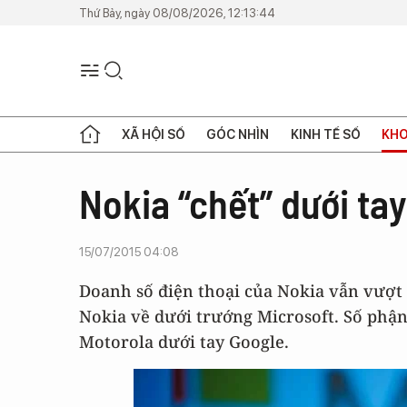
Thứ Bảy, ngày 08/08/2026, 12:13:44
XÃ HỘI SỐ
GÓC NHÌN
KINH TẾ SỐ
KHO
Nokia “chết” dưới ta
15/07/2015 04:08
Doanh số điện thoại của Nokia vẫn vượt
Nokia về dưới trướng Microsoft. Số phậ
Motorola dưới tay Google.