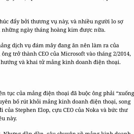
húc đẩy bởi thương vụ này, và nhiều người lo sợ
lại những ngày tháng hoàng kim được nữa.
h mảng dịch vụ đám mây đang ăn nên làm ra của
 ông trở thành CEO của Microsoft vào tháng 2/2014,
 hướng và khai tử mảng kinh doanh điện thoại.
ên tục của mảng điện thoại đã buộc ông phải “xuốn
tuyên bố rút khỏi mảng kinh doanh điện thoại, song
 đi của Stephen Elop, cựu CEO của Noka và bức thư
ều này.
hật. Nhưng dần dần, câu chuyện về mảng kinh doanh