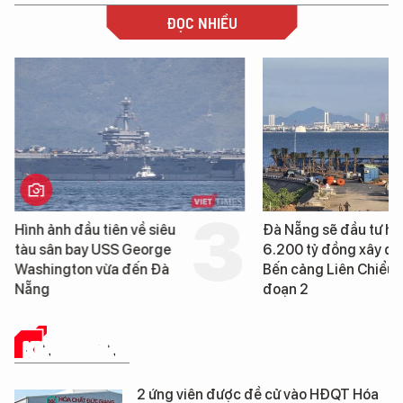
ĐỌC NHIỀU
Hình ảnh đầu tiên về siêu
Đà Nẵng sẽ đầu tư h
tàu sân bay USS George
6.200 tỷ đồng xây d
Washington vừa đến Đà
Bến cảng Liên Chiểu g
Nẵng
đoạn 2
KINH DOANH
2 ứng viên được đề cử vào HĐQT Hóa