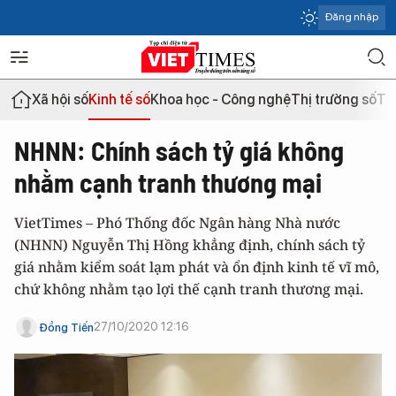
Đăng nhập
Xã hội số
Kinh tế số
Khoa học - Công nghệ
Thị trường số
Th
NHNN: Chính sách tỷ giá không
nhằm cạnh tranh thương mại
VietTimes – Phó Thống đốc Ngân hàng Nhà nước
(NHNN) Nguyễn Thị Hồng khẳng định, chính sách tỷ
giá nhằm kiểm soát lạm phát và ổn định kinh tế vĩ mô,
chứ không nhằm tạo lợi thế cạnh tranh thương mại.
27/10/2020 12:16
Đồng Tiến