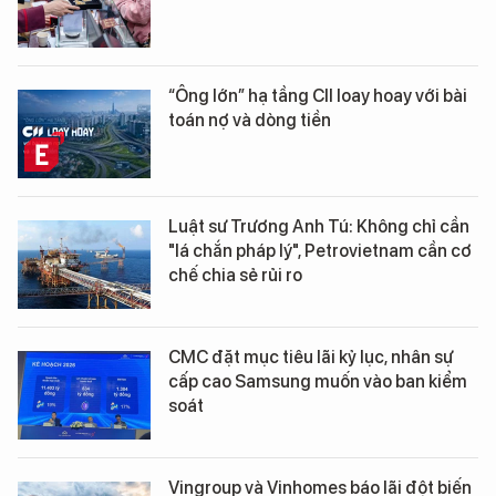
“Ông lớn” hạ tầng CII loay hoay với bài
toán nợ và dòng tiền
Luật sư Trương Anh Tú: Không chỉ cần
"lá chắn pháp lý", Petrovietnam cần cơ
chế chia sẻ rủi ro
CMC đặt mục tiêu lãi kỷ lục, nhân sự
cấp cao Samsung muốn vào ban kiểm
soát
Vingroup và Vinhomes báo lãi đột biến