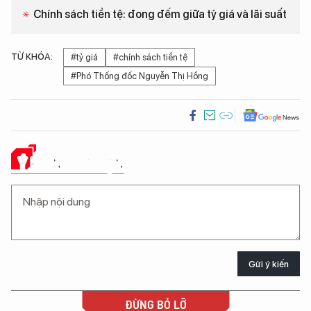
Chính sách tiền tệ: đong đếm giữa tỷ giá và lãi suất
TỪ KHÓA:
#tỷ giá
#chính sách tiền tệ
#Phó Thống đốc Nguyễn Thị Hồng
Ý KIẾN CỦA BẠN
Gửi ý kiến
ĐỪNG BỎ LỠ