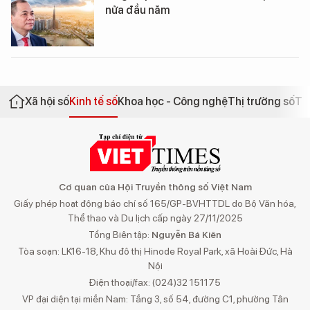
nửa đầu năm
Xã hội số
Kinh tế số
Khoa học - Công nghệ
Thị trường số
Th
Cơ quan của Hội Truyền thông số Việt Nam
Giấy phép hoạt động báo chí số 165/GP-BVHTTDL do Bộ Văn hóa,
Thể thao và Du lịch cấp ngày 27/11/2025
Tổng Biên tập:
Nguyễn Bá Kiên
Tòa soạn: LK16-18, Khu đô thị Hinode Royal Park, xã Hoài Đức, Hà
Nội
Điện thoại/fax: (024)32 151175
VP đại diện tại miền Nam: Tầng 3, số 54, đường C1, phường Tân