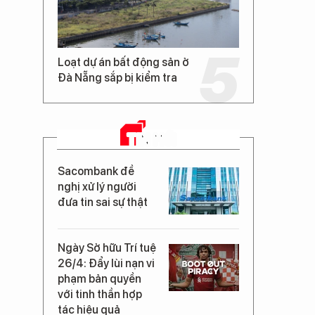
Loạt dự án bất động sản ở
Đà Nẵng sắp bị kiểm tra
TIN MỚI
Sacombank đề
nghị xử lý người
đưa tin sai sự thật
Ngày Sở hữu Trí tuệ
26/4: Đẩy lùi nạn vi
phạm bản quyền
với tinh thần hợp
tác hiệu quả