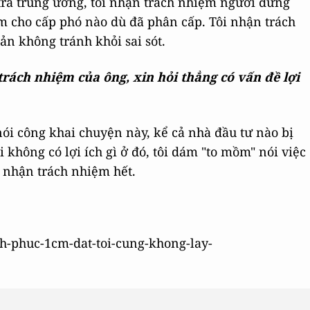
tra trung ương, tôi nhận trách nhiệm người đứng
m cho cấp phó nào dù đã phân cấp. Tôi nhận trách
ản không tránh khỏi sai sót.
rách nhiệm của ông, xin hỏi thẳng có vấn đề lợi
 nói công khai chuyện này, kể cả nhà đầu tư nào bị
i không có lợi ích gì ở đó, tôi dám "to mồm" nói việc
i nhận trách nhiệm hết.
inh-phuc-1cm-dat-toi-cung-khong-lay-