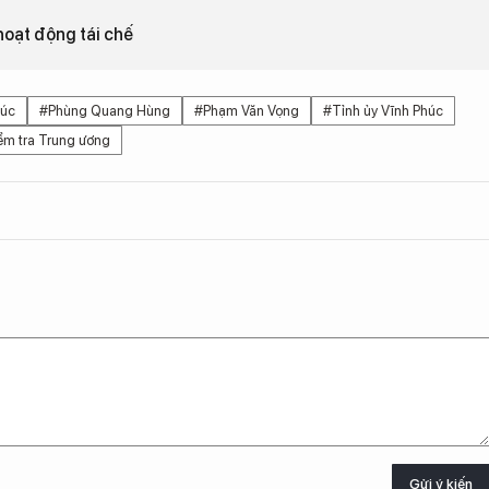
hoạt động tái chế
húc
#Phùng Quang Hùng
#Phạm Văn Vọng
#Tỉnh ủy Vĩnh Phúc
ểm tra Trung ương
Gửi ý kiến