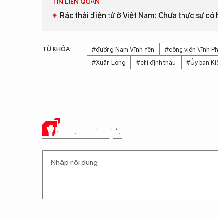
TIN LIÊN QUAN
Rác thải điện tử ở Việt Nam: Chưa thực sự có 
TỪ KHÓA:
#đường Nam Vĩnh Yên
#công viên Vĩnh P
#Xuân Long
#chỉ định thầu
#Ủy ban Ki
Ý KIẾN CỦA BẠN