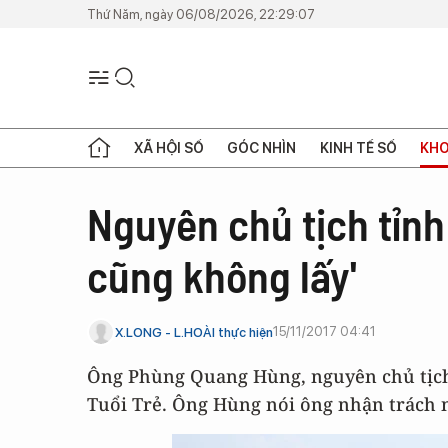
Thứ Năm, ngày 06/08/2026, 22:29:07
XÃ HỘI SỐ
GÓC NHÌN
KINH TẾ SỐ
KHO
Nguyên chủ tịch tỉnh
cũng không lấy'
15/11/2017 04:41
X.LONG - L.HOÀI thực hiện
Ông Phùng Quang Hùng, nguyên chủ tịch 
Tuổi Trẻ. Ông Hùng nói ông nhận trách