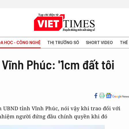
A HỌC - CÔNG NGHỆ
THỊ TRƯỜNG SỐ
SHORT VIDEO
THẾ 
 Vĩnh Phúc: '1cm đất tôi
UBND tỉnh Vĩnh Phúc, nói vậy khi trao đổi với
 nhiệm người đứng đầu chính quyền khi đó