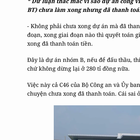
* Dư luận thắc mắc vì sao dự án công v
BT) chưa làm xong nhưng đã thanh toá
- Không phải chưa xong dự án mà đã thanh
đoạn, xong giai đoạn nào thì quyết toán 
xong đã thanh toán tiền.
Đây là dự án nhóm B, nếu để đấu thầu, th
chứ không dừng lại ở 280 tỉ đồng nữa.
Việc này cả C46 của Bộ Công an và Ủy ban
chuyện chưa xong đã thanh toán. Cái sai 