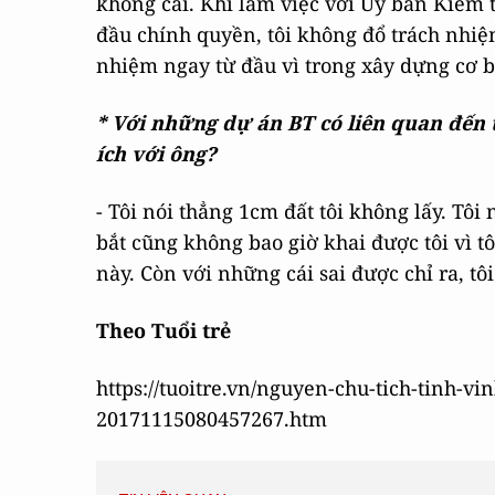
không cãi. Khi làm việc với Ủy ban Kiểm 
đầu chính quyền, tôi không đổ trách nhiệ
nhiệm ngay từ đầu vì trong xây dựng cơ b
* Với những dự án BT có liên quan đến t
ích với ông?
- Tôi nói thẳng 1cm đất tôi không lấy. Tôi
bắt cũng không bao giờ khai được tôi vì tô
này. Còn với những cái sai được chỉ ra, tô
Theo Tuổi trẻ
https://tuoitre.vn/nguyen-chu-tich-tinh-v
20171115080457267.htm