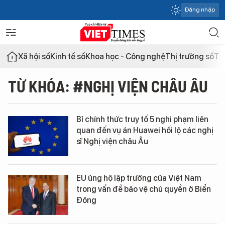
Đăng nhập
Xã hội số
Kinh tế số
Khoa học - Công nghệ
Thị trường số
Th
TỪ KHÓA: #NGHỊ VIỆN CHÂU ÂU
Bỉ chính thức truy tố 5 nghi phạm liên
quan đến vụ án Huawei hối lộ các nghị
sĩ Nghị viện châu Âu
EU ủng hộ lập trường của Việt Nam
trong vấn đề bảo vệ chủ quyền ở Biển
Đông