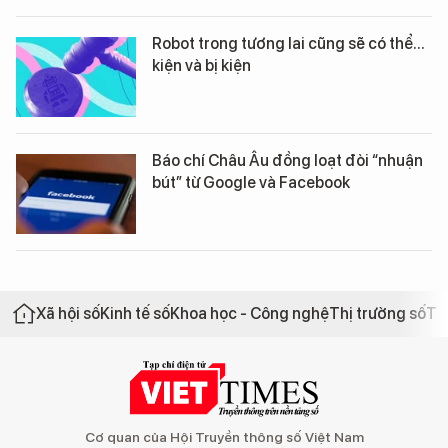
Robot trong tương lai cũng sẽ có thể...
kiện và bị kiện
Báo chí Châu Âu đồng loạt đòi “nhuận
bút” từ Google và Facebook
Xã hội số
Kinh tế số
Khoa học - Công nghệ
Thị trường số
Th
Cơ quan của Hội Truyền thông số Việt Nam