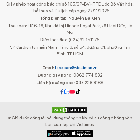
Giấy phép hoạt động báo chí số 165/GP-BVHTTDL do Bộ Văn hóa,
Thể thao và Du lịch cấp ngày 27/11/2025
Tổng Biên tập:
Nguyễn Bá Kiên
Tòa soạn: LK16-18, Khu đô thị Hinode Royal Park, xã Hoài Đức, Hà
Nội
Điện thoại/fax: (024)32 151175
VP đại diện tại miền Nam: Tầng 3, số 54, đường C1, phường Tân
Bình, TP.HCM
Email:
toasoan@viettimes.vn
Đường dây nóng:
0862 774 832
Liên hệ quảng cáo:
093 228 8166
® Chỉ được đăng tải nội dung thông tin khi có sự đồng ý bằng văn
bản của Tạp chí Viettimes.