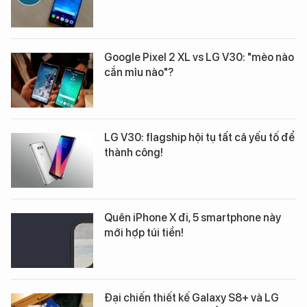
Google Pixel 2 XL vs LG V30: "mèo nào
cắn mỉu nào"?
LG V30: flagship hội tụ tất cả yếu tố để
thành công!
Quên iPhone X đi, 5 smartphone này
mới hợp túi tiền!
Đại chiến thiết kế Galaxy S8+ và LG