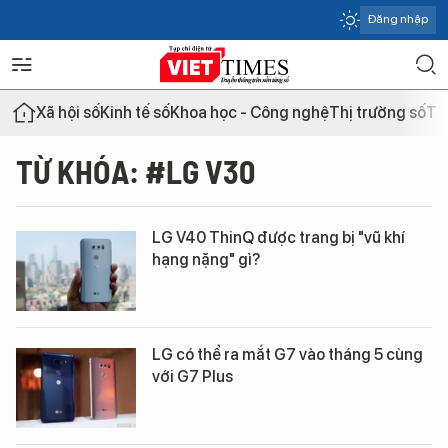
Đăng nhập
Xã hội số
Kinh tế số
Khoa học - Công nghệ
Thị trường số
Th
TỪ KHÓA: #LG V30
LG V40 ThinQ được trang bị "vũ khí
hạng nặng" gì?
LG có thể ra mắt G7 vào tháng 5 cùng
với G7 Plus