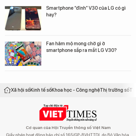
Smartphone “đỉnh” V30 của LG có gì
hay?
Fan hâm mộ mong chờ gì ở
smartphone sắp ra mắt LG V30?
Xã hội số
Kinh tế số
Khoa học - Công nghệ
Thị trường số
Th
Cơ quan của Hội Truyền thông số Việt Nam
Giấy phép hoạt động báo chí số 165/GP-BVHTTDL do Bộ Văn hóa,