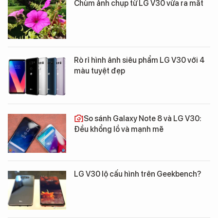
Chùm ảnh chụp từ LG V30 vừa ra mắt
Rò rỉ hình ảnh siêu phẩm LG V30 với 4
màu tuyệt đẹp
So sánh Galaxy Note 8 và LG V30:
Đều khổng lồ và mạnh mẽ
LG V30 lộ cấu hình trên Geekbench?