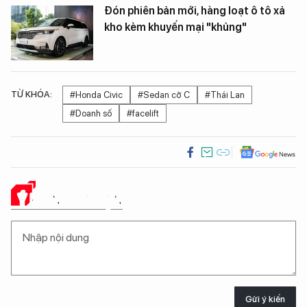
Đón phiên bản mới, hàng loạt ô tô xả
kho kèm khuyến mại "khủng"
TỪ KHÓA:
#Honda Civic
#Sedan cỡ C
#Thái Lan
#Doanh số
#facelift
Ý KIẾN CỦA BẠN
Gửi ý kiến