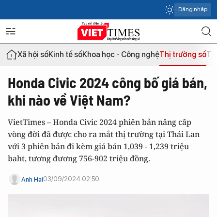
Đăng nhập
Xã hội số
Kinh tế số
Khoa học - Công nghệ
Thị trường số
Th
Honda Civic 2024 công bố giá bán,
khi nào về Việt Nam?
VietTimes – Honda Civic 2024 phiên bản nâng cấp
vòng đời đã được cho ra mắt thị trường tại Thái Lan
với 3 phiên bản đi kèm giá bán 1,039 - 1,239 triệu
baht, tương đương 756-902 triệu đồng.
03/09/2024 02:50
Anh Hai