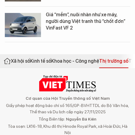
Giá “mềm”, nuôi nhàn như xe máy,
người dùng Việt tranh thủ “chốt đơn”
VinFast VF 2
Xã hội số
Kinh tế số
Khoa học - Công nghệ
Thị trường số
Th
Cơ quan của Hội Truyền thông số Việt Nam
Giấy phép hoạt động báo chí số 165/GP-BVHTTDL do Bộ Văn hóa,
Thể thao và Du lịch cấp ngày 27/11/2025
Tổng Biên tập:
Nguyễn Bá Kiên
Tòa soạn: LK16-18, Khu đô thị Hinode Royal Park, xã Hoài Đức, Hà
Nội