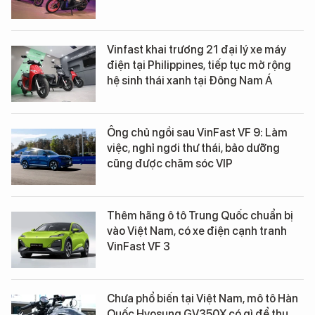
Vinfast khai trương 21 đại lý xe máy
điện tại Philippines, tiếp tục mở rộng
hệ sinh thái xanh tại Đông Nam Á
Ông chủ ngồi sau VinFast VF 9: Làm
việc, nghỉ ngơi thư thái, bảo dưỡng
cũng được chăm sóc VIP
Thêm hãng ô tô Trung Quốc chuẩn bị
vào Việt Nam, có xe điện cạnh tranh
VinFast VF 3
Chưa phổ biến tại Việt Nam, mô tô Hàn
Quốc Hyosung GV350X có gì để thu