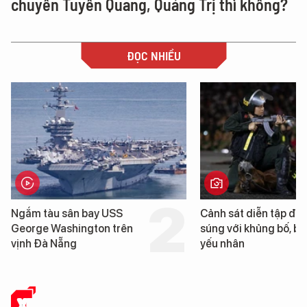
chuyên Tuyên Quang, Quảng Trị thì không?
ĐỌC NHIỀU
Cảnh sát diễn tập đấu
Hình ảnh đầu tiên về 
súng với khủng bố, bảo vệ
tàu sân bay USS Geo
yếu nhân
Washington vừa đến 
Nẵng
XE