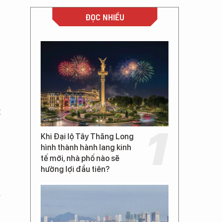
ĐỌC NHIỀU
n
p
ệ
t
Khi Đại lộ Tây Thăng Long
hình thành hành lang kinh
c
tế mới, nhà phố nào sẽ
n
hưởng lợi đầu tiên?
;
k