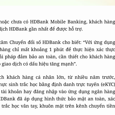
C hoặc chưa có HDBank Mobile Banking, khách hàn
ịch HDBank gần nhất để được hỗ trợ.
âm Chuyển đổi số HDBank cho biết: “Với ứng dụn
hàng chỉ mất khoảng 1 phút để thực hiện xác thự
iải pháp đảm bảo an toàn, cần thiết cho khách hàn
o giao dịch có dấu hiệu tăng mạnh”.
ch khách hàng cá nhân lớn, từ nhiều năm trước
ực sinh trắc học bằng định danh trực tuyến (eKYC
ở tài khoản hay đăng nhập vào ứng dụng ngân hàn
 HDBank đã áp dụng hình thức bảo mật an toàn, xá
 trắc học vân tay, khuôn mặt trên kênh chuyển tiề