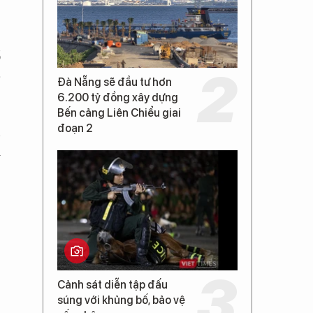
ổ
-
Đà Nẵng sẽ đầu tư hơn
6.200 tỷ đồng xây dựng
Bến cảng Liên Chiểu giai
đoạn 2
n
i
Cảnh sát diễn tập đấu
súng với khủng bố, bảo vệ