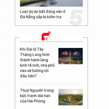
Loạt dự án bất động sản ở
Đà Nẵng sắp bị kiểm tra
g
TIN MỚI
g
c
Khi Đại lộ Tây
g
Thăng Long hình
thành hành lang
kinh tế mới, nhà phố
nào sẽ hưởng lợi
,
đầu tiên?
)
g
Thuỷ Nguyên trong
c
bức tranh dài hạn
n
của Hải Phòng