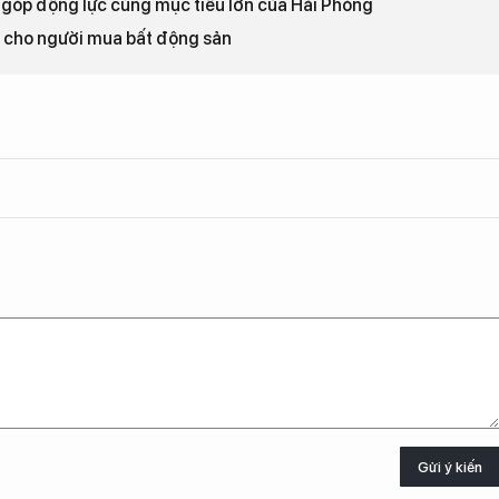
góp động lực cùng mục tiêu lớn của Hải Phòng
t” cho người mua bất động sản
Gửi ý kiến