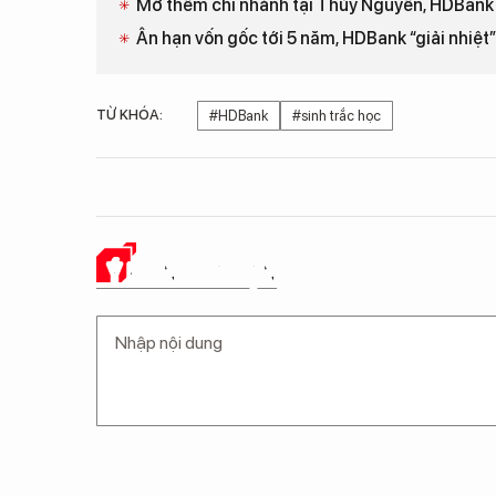
Mở thêm chi nhánh tại Thủy Nguyên, HDBank 
Ân hạn vốn gốc tới 5 năm, HDBank “giải nhiệ
TỪ KHÓA:
#HDBank
#sinh trắc học
Ý KIẾN CỦA BẠN