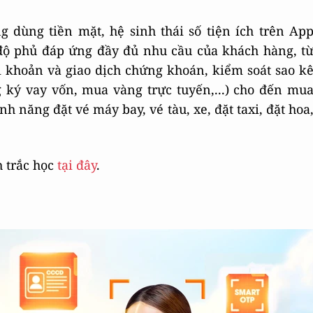
 dùng tiền mặt, hệ sinh thái số tiện ích trên Ap
độ phủ đáp ứng đầy đủ nhu cầu của khách hàng, t
ài khoản và giao dịch chứng khoán, kiểm soát sao k
g ký vay vốn, mua vàng trực tuyến,...) cho đến mu
ính năng đặt vé máy bay, vé tàu, xe, đặt taxi, đặt hoa
h trắc học
tại đây
.