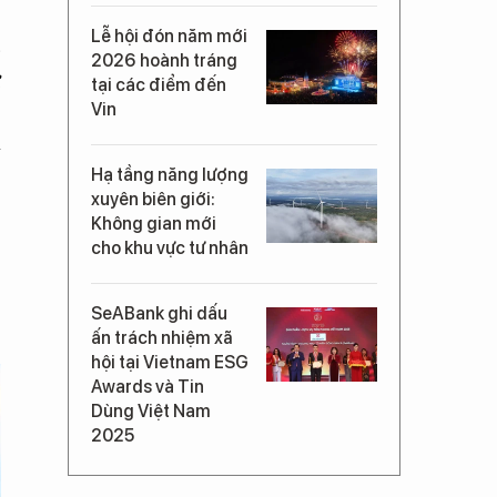
Lễ hội đón năm mới
p
2026 hoành tráng
ừ
tại các điểm đến
ê
Vin
a
,
Hạ tầng năng lượng
xuyên biên giới:
Không gian mới
cho khu vực tư nhân
SeABank ghi dấu
ấn trách nhiệm xã
hội tại Vietnam ESG
Awards và Tin
Dùng Việt Nam
2025