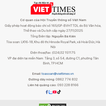
Cơ quan của Hội Truyền thông số Việt Nam
Giấy phép hoạt động báo chí số 165/GP-BVHTTDL do Bộ Văn hóa,
Thể thao và Du lịch cấp ngày 27/11/2025
Tổng Biên tập:
Nguyễn Bá Kiên
Tòa soạn: LK16-18, Khu đô thị Hinode Royal Park, xã Hoài Đức, Hà
Nội
Điện thoại/fax: (024)32 151175
VP đại diện tại miền Nam: Tầng 3, số 54, đường C1, phường Tân
Bình, TP.HCM
Email:
toasoan@viettimes.vn
Đường dây nóng:
0862 774 832
Liên hệ quảng cáo:
093 228 8166