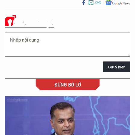
Ý KIẾN CỦA BẠN
Gửi ý kiến
ĐỪNG BỎ LỠ