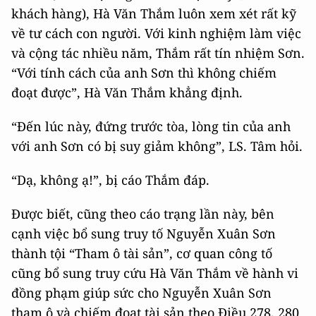
khách hàng), Hà Văn Thắm luôn xem xét rất kỹ
về tư cách con người. Với kinh nghiệm làm việc
và cộng tác nhiều năm, Thắm rất tín nhiệm Sơn.
“Với tính cách của anh Sơn thì không chiếm
đoạt được”, Hà Văn Thắm khẳng định.
“Đến lúc này, đứng trước tòa, lòng tin của anh
với anh Sơn có bị suy giảm không”, LS. Tâm hỏi.
“Dạ, không ạ!”, bị cáo Thắm đáp.
Được biết, cũng theo cáo trạng lần này, bên
cạnh việc bổ sung truy tố Nguyễn Xuân Sơn
thành tội “Tham ô tài sản”, cơ quan công tố
cũng bổ sung truy cứu Hà Văn Thắm về hành vi
đồng phạm giúp sức cho Nguyễn Xuân Sơn
tham ô và chiếm đoạt tài sản theo Điều 278, 280