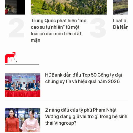
Trung Quốc phát hiện “mỏ
Loạt dự án bất động 
cao su tự nhiên” từ một
Đà Nẵng sắp bị kiểm t
loài cỏ dại mọc trên đất
mặn
KINH TẾ SỐ
HDBank dẫn đầu Top 50 Công ty đại
chúng uy tín và hiệu quả năm 2026
2 nàng dâu của tỷ phú Phạm Nhật
Vượng đang giữ vai trò gì trong hệ sinh
thái Vingroup?