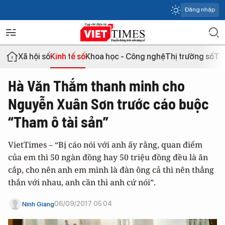
Đăng nhập
Xã hội số
Kinh tế số
Khoa học - Công nghệ
Thị trường số
Th
Hà Văn Thắm thanh minh cho
Nguyễn Xuân Sơn trước cáo buộc
“Tham ô tài sản”
VietTimes – “Bị cáo nói với anh ấy rằng, quan điểm
của em thì 50 ngàn đồng hay 50 triệu đồng đều là ăn
cắp, cho nên anh em mình là đàn ông cả thì nên thẳng
thắn với nhau, anh cần thì anh cứ nói”.
06/09/2017 05:04
Ninh Giang