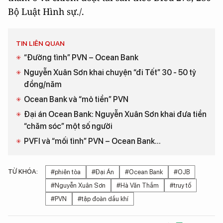
Bộ Luật Hình sự./.
TIN LIÊN QUAN
“Đường tình” PVN – Ocean Bank
Nguyễn Xuân Sơn khai chuyện “đi Tết” 30 - 50 tỷ
đồng/năm
Ocean Bank và “mỏ tiền” PVN
Đại án Ocean Bank: Nguyễn Xuân Sơn khai đưa tiền
“chăm sóc” một số người
PVFI và “mối tình” PVN – Ocean Bank...
TỪ KHÓA:
#phiên tòa
#Đại Án
#Ocean Bank
#OJB
#Nguyễn Xuân Sơn
#Hà Văn Thắm
#truy tố
#PVN
#tập đoàn dầu khí