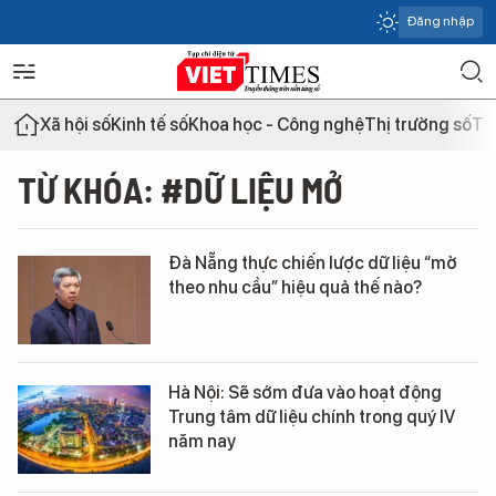
Đăng nhập
Xã hội số
Kinh tế số
Khoa học - Công nghệ
Thị trường số
Th
TỪ KHÓA: #DỮ LIỆU MỞ
Đà Nẵng thực chiến lược dữ liệu “mở
theo nhu cầu” hiệu quả thế nào?
Hà Nội: Sẽ sớm đưa vào hoạt động
Trung tâm dữ liệu chính trong quý IV
năm nay