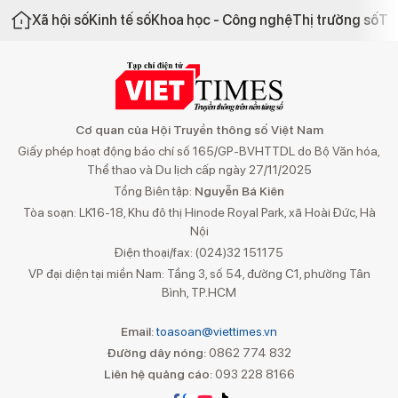
Xã hội số
Kinh tế số
Khoa học - Công nghệ
Thị trường số
Th
Cơ quan của Hội Truyền thông số Việt Nam
Giấy phép hoạt động báo chí số 165/GP-BVHTTDL do Bộ Văn hóa,
Thể thao và Du lịch cấp ngày 27/11/2025
Tổng Biên tập:
Nguyễn Bá Kiên
Tòa soạn: LK16-18, Khu đô thị Hinode Royal Park, xã Hoài Đức, Hà
Nội
Điện thoại/fax: (024)32 151175
VP đại diện tại miền Nam: Tầng 3, số 54, đường C1, phường Tân
Bình, TP.HCM
Email:
toasoan@viettimes.vn
Đường dây nóng:
0862 774 832
Liên hệ quảng cáo:
093 228 8166