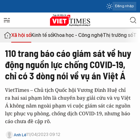
Đăng nhập
Xã hội số
Kinh tế số
Khoa học - Công nghệ
Thị trường số
Th
110 trang báo cáo giám sát về huy
động nguồn lực chống COVID-19,
chỉ có 3 dòng nói về vụ án Việt Á
VietTimes – Chủ tịch Quốc hội Vương Đình Huệ chỉ
ra hai sai phạm lớn là chuyến bay giải cứu và vụ Việt
Á không nằm ngoài phạm vi cuộc giám sát các nguồn
lực phục vụ phòng, chống dịch COVID-19, nhưng báo
cáo chưa đề cập rõ.
11/04/2023 09:12
Anh Lê