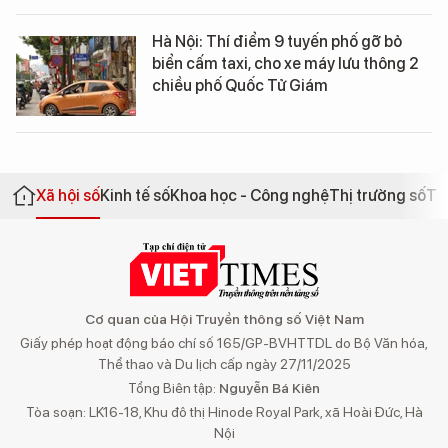
Hà Nội: Thí điểm 9 tuyến phố gỡ bỏ
biển cấm taxi, cho xe máy lưu thông 2
chiều phố Quốc Tử Giám
Xã hội số
Kinh tế số
Khoa học - Công nghệ
Thị trường số
Th
Cơ quan của Hội Truyền thông số Việt Nam
Giấy phép hoạt động báo chí số 165/GP-BVHTTDL do Bộ Văn hóa,
Thể thao và Du lịch cấp ngày 27/11/2025
Tổng Biên tập:
Nguyễn Bá Kiên
Tòa soạn: LK16-18, Khu đô thị Hinode Royal Park, xã Hoài Đức, Hà
Nội