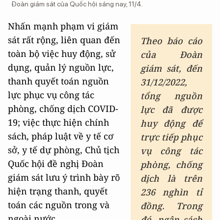
Đoàn giám sát của Quốc hội sáng nay, 11/4.
Nhấn mạnh phạm vi giám
sát rất rộng, liên quan đến
Theo báo cáo
toàn bộ việc huy động, sử
của Đoàn
dụng, quản lý nguồn lực,
giám sát, đến
thanh quyết toán nguồn
31/12/2022,
lực phục vụ công tác
tổng nguồn
phòng, chống dịch COVID-
lực đã được
19; việc thực hiện chính
huy động để
sách, pháp luật về y tế cơ
trực tiếp phục
sở, y tế dự phòng, Chủ tịch
vụ công tác
Quốc hội đề nghị Đoàn
phòng, chống
giám sát lưu ý trình bày rõ
dịch là trên
hiện trạng thanh, quyết
236 nghìn tỉ
toán các nguồn trong và
đồng. Trong
ngoài nước.
đó, ngân sách