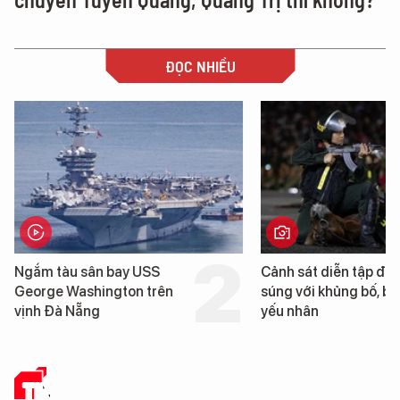
ĐỌC NHIỀU
Cảnh sát diễn tập đấu
Hình ảnh đầu tiên về
súng với khủng bố, bảo vệ
tàu sân bay USS Ge
yếu nhân
Washington vừa đế
Nẵng
TIN TỨC