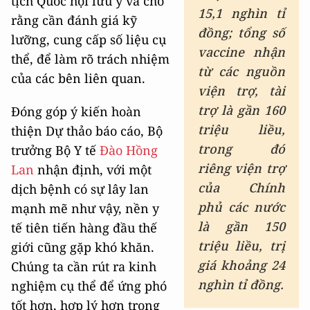
tịch Quốc hội lưu ý và cho
15,1 nghìn tỉ
rằng cần đánh giá kỹ
đồng; tổng số
lưỡng, cung cấp số liệu cụ
vaccine nhận
thể, để làm rõ trách nhiệm
từ các nguồn
của các bên liên quan.
viện trợ, tài
trợ là gần 160
Đóng góp ý kiến hoàn
triệu liều,
thiện Dự thảo báo cáo, Bộ
trong đó
trưởng Bộ Y tế
Đào Hồng
riêng viện trợ
Lan
nhận định, với một
của Chính
dịch bệnh có sự lây lan
phủ các nước
mạnh mẽ như vậy, nền y
là gần 150
tế tiên tiến hàng đầu thế
triệu liều, trị
giới cũng gặp khó khăn.
giá khoảng 24
Chúng ta cần rút ra kinh
nghìn tỉ đồng.
nghiệm cụ thể để ứng phó
tốt hơn, hợp lý hơn trong