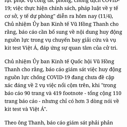
lực phục vụ công tác phòng, chống dịch COVID-
19; việc thực hiện chính sách, pháp luật về y tế
cơ sở, y tế dự phòng" diễn ra hôm nay (11/4),
Chủ nhiệm Ủy ban Kinh tế Vũ Hồng Thanh cho
rằng, báo cáo cần bổ sung về nội dung huy động
nguồn lực trong vụ chuyến bay giải cứu và vụ
kit test Việt Á, đáp ứng sự quan tâm của cử tri.
Chủ nhiệm Ủy ban Kinh tế Quốc hội Vũ Hồng
Thanh cho rằng, báo cáo giám sát việc huy động
nguồn lực chống COVID-19 đang chưa đề cập
xác đáng về 2 vụ việc nổi cộm trên, khi "trong
báo cáo 90 trang và 419 footnote - tổng cộng 110
trang báo cáo - nhưng chỉ có hơn 3 dòng nói về
kit test và Việt Á".
Theo ông Thanh, báo cáo giám sát phải phản