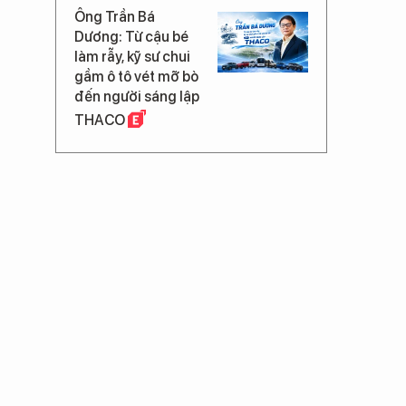
Ông Trần Bá
Dương: Từ cậu bé
làm rẫy, kỹ sư chui
gầm ô tô vét mỡ bò
đến người sáng lập
THACO