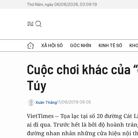
Thứ Năm, ngày 06/08/2026, 03:09:19
XÃ HỘI SỐ
GÓC NHÌN
KINH TẾ SỐ
KHO
Cuộc chơi khác của “
Túy
11/06/2019 08:05
Xuân Thắng
VietTimes -- Tọa lạc tại số 20 đường Cá
ai đi qua. Trước hết là bởi độ hoành tr
đường nhan nhản những cửa hiệu nội thấ