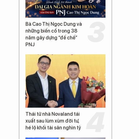
Bà Cao Thị Ngọc Dung và
những biến cố trong 38
năm gây dựng “đế chế”
PNJ
Thái tử nhà Novaland tái
xuất sau lùm xùm đời tư,
hé lộ khối tài sản nghìn tỷ