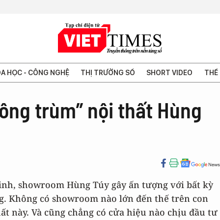
A HỌC - CÔNG NGHỆ
THỊ TRƯỜNG SỐ
SHORT VIDEO
THẾ 
ông trùm” nội thất Hùng
t Linh, showroom Hùng Túy gây ấn tượng với bất kỳ
áng. Không có showroom nào lớn đến thế trên con
t này. Và cũng chẳng có cửa hiệu nào chịu đầu tư