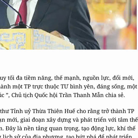
huy tối đa tiềm năng, thế mạnh, nguồn lực, đổi mới,
hành một TP trực thuộc TƯ bình yên, đáng sống, một
c ”, Chủ tịch Quốc hội Trần Thanh Mẫn chia sẻ.
í thư Tỉnh uỷ Thừa Thiên Huế cho rằng trở thành TP
n mới, giai đoạn xây dựng và phát triển với tâm thế
m. Đây là nền tảng quan trọng, tạo động lực, khí thế
 lịch sử của địa phương, tạo bứt phá để phát triển