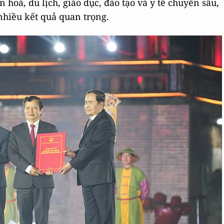
hoá, du lịch, giáo dục, đào tạo và y tế chuyên sâu,
nhiều kết quả quan trọng.