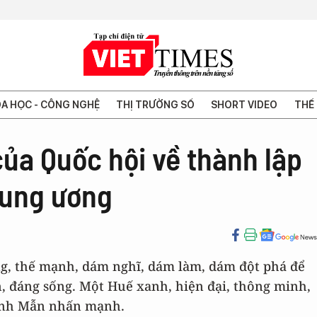
A HỌC - CÔNG NGHỆ
THỊ TRƯỜNG SỐ
SHORT VIDEO
THẾ 
ủa Quốc hội về thành lập
rung ương
ăng, thế mạnh, dám nghĩ, dám làm, dám đột phá để
, đáng sống. Một Huế xanh, hiện đại, thông minh,
hanh Mẫn nhấn mạnh.