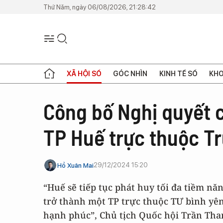
Thứ Năm, ngày 06/08/2026, 21:28:42
XÃ HỘI SỐ
GÓC NHÌN
KINH TẾ SỐ
KHO
Công bố Nghị quyết c
TP Huế trực thuộc T
29/12/2024 15:20
Hồ Xuân Mai
“Huế sẽ tiếp tục phát huy tối đa tiềm n
trở thành một TP trực thuộc TƯ bình yên
hạnh phúc”, Chủ tịch Quốc hội Trần T