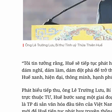
Ông Lê Trường Lưu, Bí thư Tỉnh uỷ Thừa Thiên Huế
“Tôi tin tưởng rằng, Huế sẽ tiếp tục phát 
dám nghĩ, dám làm, dám đột phá để trở t
Huế xanh, hiện đại, thông minh, hạnh phú
Phát biểu tiếp thu, ông Lê Trường Lưu, B
trực thuộc TƯ, Huế bước sang một giai đoạ
là TP di sản văn hóa đầu tiên của Việt Na
mới để Huế tiếp tục phát huy truyền thống