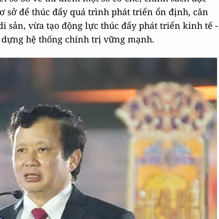
ơ sở để thúc đẩy quá trình phát triển ổn định, cân
 di sản, vừa tạo động lực thúc đẩy phát triển kinh tế -
y dựng hệ thống chính trị vững mạnh.