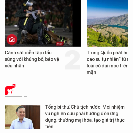
Trung Quốc phát hiện “mỏ
Loạt dự án bất động 
cao su tự nhiên” từ một
Đà Nẵng sắp bị kiểm t
loài cỏ dại mọc trên đất
mặn
XÃ HỘI
Tổng bí thư, Chủ tịch nước: Mọi nhiệm
vụ nghiên cứu phải hướng đến ứng
dụng, thương mại hóa, tạo giá trị thực
tiễn