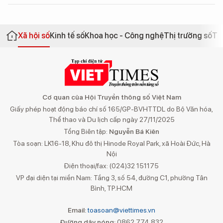
Xã hội số
Kinh tế số
Khoa học - Công nghệ
Thị trường số
Th
Cơ quan của Hội Truyền thông số Việt Nam
Giấy phép hoạt động báo chí số 165/GP-BVHTTDL do Bộ Văn hóa,
Thể thao và Du lịch cấp ngày 27/11/2025
Tổng Biên tập:
Nguyễn Bá Kiên
Tòa soạn: LK16-18, Khu đô thị Hinode Royal Park, xã Hoài Đức, Hà
Nội
Điện thoại/fax: (024)32 151175
VP đại diện tại miền Nam: Tầng 3, số 54, đường C1, phường Tân
Bình, TP.HCM
Email:
toasoan@viettimes.vn
Đường dây nóng:
0862 774 832