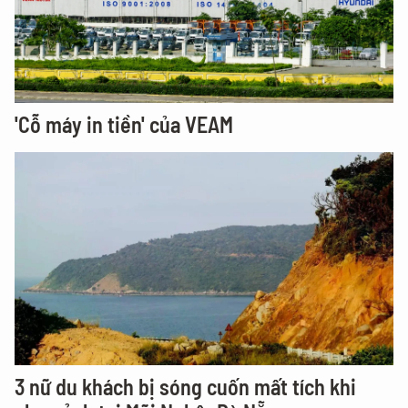
'Cỗ máy in tiền' của VEAM
3 nữ du khách bị sóng cuốn mất tích khi