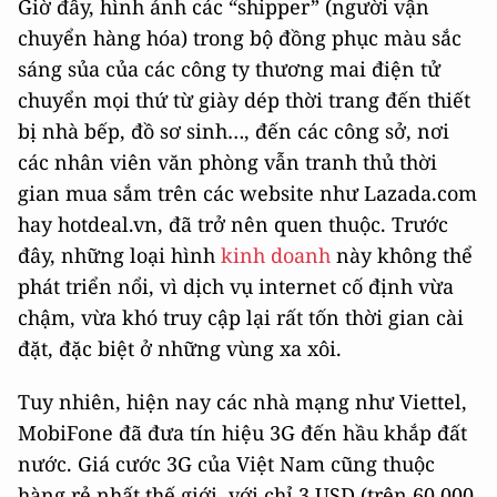
Giờ đây, hình ảnh các “shipper” (người vận
chuyển hàng hóa) trong bộ đồng phục màu sắc
sáng sủa của các công ty thương mai điện tử
chuyển mọi thứ từ giày dép thời trang đến thiết
bị nhà bếp, đồ sơ sinh…, đến các công sở, nơi
các nhân viên văn phòng vẫn tranh thủ thời
gian mua sắm trên các website như Lazada.com
hay hotdeal.vn, đã trở nên quen thuộc. Trước
đây, những loại hình
kinh doanh
này không thể
phát triển nổi, vì dịch vụ internet cố định vừa
chậm, vừa khó truy cập lại rất tốn thời gian cài
đặt, đặc biệt ở những vùng xa xôi.
Tuy nhiên, hiện nay các nhà mạng như Viettel,
MobiFone đã đưa tín hiệu 3G đến hầu khắp đất
nước. Giá cước 3G của Việt Nam cũng thuộc
hàng rẻ nhất thế giới, với chỉ 3 USD (trên 60.000