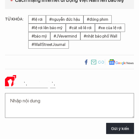
Cách mạng Internet di động Việt Nam lên báo Mỹ
TỪ KHÓA:
#lệ rơi
#nguyễn đức hậu
#đóng phim
#lệ rơi lên báo mỹ
#cát xê lê rơi
#xe của lệ rơi
#báo mỹ
#JVevermind
#nhật báo phố Wall
#WallStreetJournal
Ý KIẾN CỦA BẠN
Gửi ý kiến