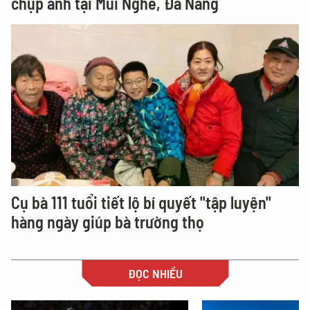
chụp ảnh tại Mũi Nghê, Đà Nẵng
Cụ bà 111 tuổi tiết lộ bí quyết "tập luyện"
hàng ngày giúp bà trường thọ
ĐỌC NHIỀU