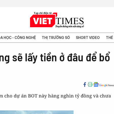
A HỌC - CÔNG NGHỆ
THỊ TRƯỜNG SỐ
SHORT VIDEO
THẾ 
ng sẽ lấy tiền ở đâu để bổ
êm cho dự án BOT này hàng nghìn tỷ đồng và chưa