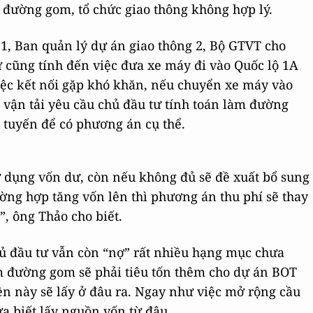
u đường gom, tổ chức giao thông không hợp lý.
, Ban quản lý dự án giao thông 2, Bộ GTVT cho
ư cũng tính đến việc đưa xe máy đi vào Quốc lộ 1A
iệc kết nối gặp khó khăn, nếu chuyển xe máy vào
g vận tải yêu cầu chủ đầu tư tính toán làm đường
 tuyến để có phương án cụ thể.
ử dụng vốn dư, còn nếu không đủ sẽ đề xuất bổ sung
ờng hợp tăng vốn lên thì phương án thu phí sẽ thay
”, ông Thảo cho biết.
chủ đầu tư vẫn còn “nợ” rất nhiều hạng mục chưa
àm đường gom sẽ phải tiêu tốn thêm cho dự án BOT
ền này sẽ lấy ở đâu ra. Ngay như việc mở rộng cầu
 biết lấy nguồn vốn từ đâu.