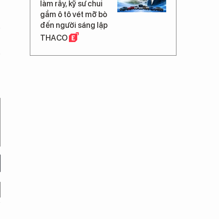
làm rẫy, kỹ sư chui
gầm ô tô vét mỡ bò
đến người sáng lập
THACO