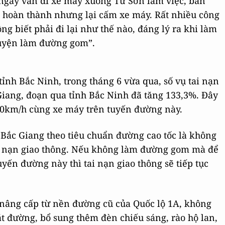
ngày vẫn đi xe máy xuống Từ Sơn làm việc, băn
i hoàn thành nhưng lại cấm xe máy. Rất nhiều công
g biết phải đi lại như thế nào, đáng lý ra khi làm
huyện làm đường gom”.
ỉnh Bắc Ninh, trong tháng 6 vừa qua, số vụ tai nạn
 Giang, đoạn qua tỉnh Bắc Ninh đã tăng 133,3%. Đây
 100km/h cùng xe máy trên tuyến đường này.
 Bắc Giang theo tiêu chuẩn đường cao tốc là không
ai nạn giao thông. Nếu không làm đường gom mà để
uyến đường này thì tai nạn giao thông sẽ tiếp tục
 nâng cấp từ nền đường cũ của Quốc lộ 1A, không
t đường, bổ sung thêm đèn chiếu sáng, rào hộ lan,