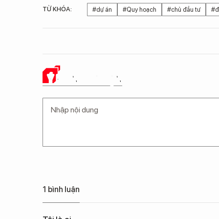
TỪ KHÓA:
#dự án
#Quy hoạch
#chủ đầu tư
#đ
Ý KIẾN CỦA BẠN
1 bình luận