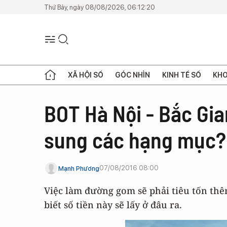
Thứ Bảy, ngày 08/08/2026, 06:12:20
XÃ HỘI SỐ
GÓC NHÌN
KINH TẾ SỐ
KHO
BOT Hà Nội - Bắc Gia
sung các hạng mục?
07/08/2016 08:00
Mạnh Phương
Việc làm đường gom sẽ phải tiêu tốn th
biết số tiền này sẽ lấy ở đâu ra.