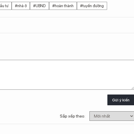
ầu tư
#nhà ở
#UBND
#hoàn thành
#tuyến đường
Gửi ý kiến
Sắp xếp theo: