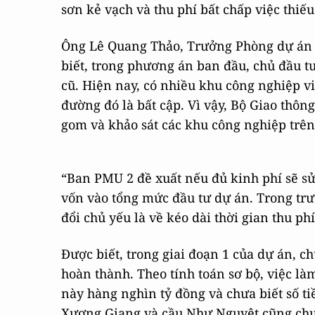
sơn kẻ vạch và thu phí bất chấp việc thiế
Ông Lê Quang Thảo, Trưởng Phòng dự án 1
biết, trong phương án ban đầu, chủ đầu t
cũ. Hiện nay, có nhiều khu công nghiệp v
đường đó là bất cập. Vì vậy, Bộ Giao thôn
gom và khảo sát các khu công nghiệp trên
“Ban PMU 2 đề xuất nếu đủ kinh phí sẽ s
vốn vào tổng mức đầu tư dự án. Trong trư
đổi chủ yếu là về kéo dài thời gian thu phí
Được biết, trong giai đoạn 1 của dự án, 
hoàn thành. Theo tính toán sơ bộ, việc l
này hàng nghìn tỷ đồng và chưa biết số ti
Xương Giang và cầu Như Nguyệt cũng chưa