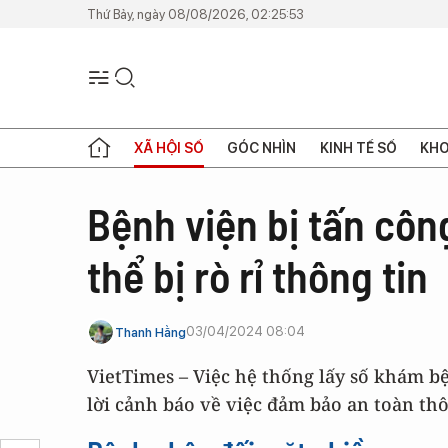
Thứ Bảy, ngày 08/08/2026, 02:25:53
XÃ HỘI SỐ
GÓC NHÌN
KINH TẾ SỐ
KHO
Bệnh viện bị tấn côn
thể bị rò rỉ thông tin
03/04/2024 08:04
Thanh Hằng
VietTimes – Việc hệ thống lấy số khám b
lời cảnh báo về việc đảm bảo an toàn thôn