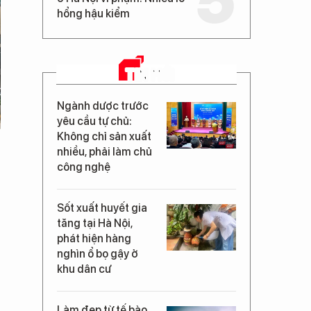
hổng hậu kiểm
TIN MỚI
Ngành dược trước
yêu cầu tự chủ:
Không chỉ sản xuất
nhiều, phải làm chủ
công nghệ
Sốt xuất huyết gia
tăng tại Hà Nội,
phát hiện hàng
nghìn ổ bọ gậy ở
khu dân cư
Làm đẹp từ tế bào