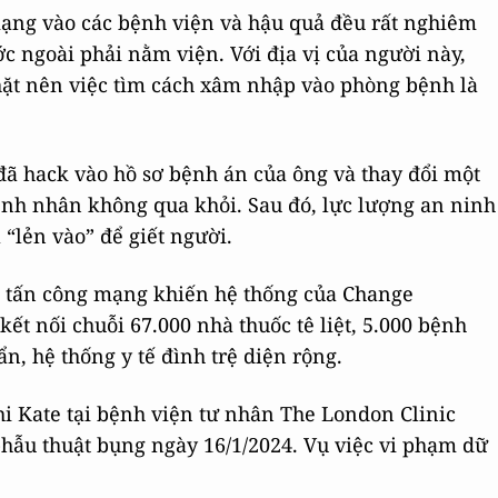
mạng vào các bệnh viện và hậu quả đều rất nghiêm
c ngoài phải nằm viện. Với địa vị của người này,
hặt nên việc tìm cách xâm nhập vào phòng bệnh là
đã hack vào hồ sơ bệnh án của ông và thay đổi một
bệnh nhân không qua khỏi. Sau đó, lực lượng an ninh
 “lẻn vào” để giết người.
ộc tấn công mạng khiến hệ thống của Change
kết nối chuỗi 67.000 nhà thuốc tê liệt, 5.000 bệnh
n, hệ thống y tế đình trệ diện rộng.
hi Kate tại bệnh viện tư nhân The London Clinic
phẫu thuật bụng ngày 16/1/2024. Vụ việc vi phạm dữ