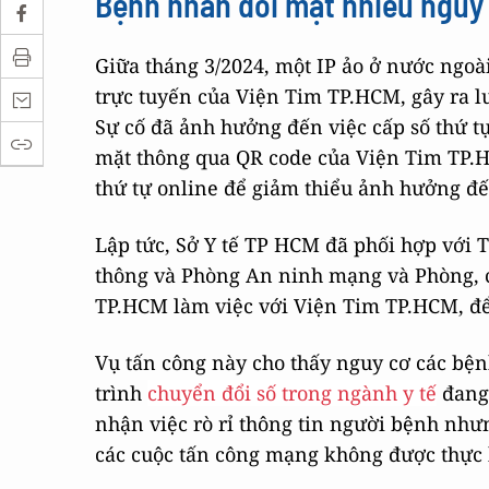
Bệnh nhân đối mặt nhiều nguy
Giữa tháng 3/2024, một IP ảo ở nước ngoà
trực tuyến của Viện Tim TP.HCM, gây ra lư
Sự cố đã ảnh hưởng đến việc cấp số thứ t
mặt thông qua QR code của Viện Tim TP.HC
thứ tự online để giảm thiểu ảnh hưởng đ
Lập tức, Sở Y tế TP HCM
đã phối hợp với 
thông
và Phòng An ninh mạng và Phòng, 
TP.HCM làm việc với
Viện Tim TP.HCM, đ
Vụ tấn công này cho thấy nguy cơ các bệnh
trình
chuyển đổi số trong ngành y tế
đang 
nhận việc rò rỉ thông tin người bệnh nhưn
các cuộc tấn công mạng không được thực h