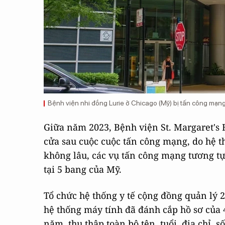
Bệnh viện nhi đồng Lurie ở Chicago (Mỹ) bị tấn công mạng
Giữa năm 2023, Bệnh viện St. Margaret's H
cửa sau cuộc cuộc tấn công mạng, do hệ t
không lâu, các vụ tấn công mạng tương tự 
tại 5 bang của Mỹ.
Tổ chức hệ thống y tế cộng đồng quản lý 2
hệ thống máy tính đã đánh cắp hồ sơ của 4
năm, thu thập toàn bộ tên, tuổi, địa chỉ, số