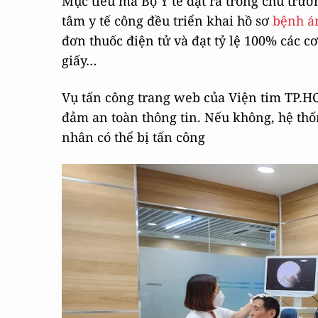
Mục tiêu mà Bộ Y tế đặt ra trong chủ trư
tâm y tế công đều triển khai hồ sơ
bệnh á
đơn thuốc điện tử và đạt tỷ lệ 100% các c
giấy…
Vụ tấn công trang web của Viện tim TP.HC
đảm an toàn thông tin. Nếu không, hệ thố
nhân có thể bị tấn công