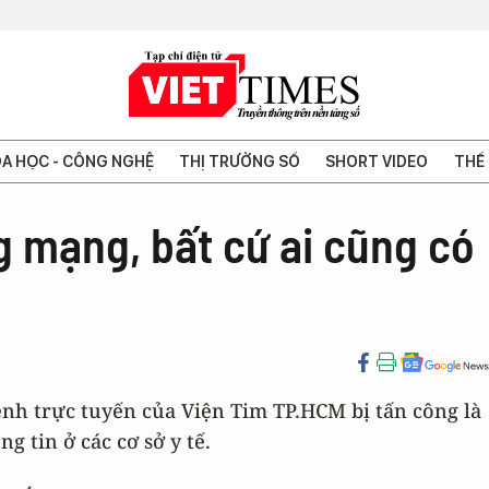
A HỌC - CÔNG NGHỆ
THỊ TRƯỜNG SỐ
SHORT VIDEO
THẾ 
g mạng, bất cứ ai cũng có
ệnh trực tuyến của Viện Tim TP.HCM bị tấn công là
g tin ở các cơ sở y tế.