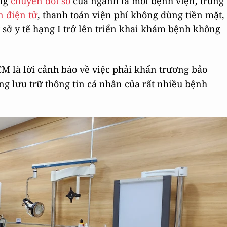
ơng
chuyển đổi số
của ngành là mỗi bệnh viện, trung
n điện tử
, thanh toán viện phí không dùng tiền mặt,
ơ sở y tế hạng I trở lên triển khai khám bệnh không
M là lời cảnh báo về việc phải khẩn trương bảo
ng lưu trữ thông tin cá nhân của rất nhiều bệnh