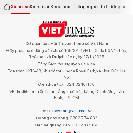
Xã hội số
Kinh tế số
Khoa học - Công nghệ
Thị trường số
Th
Cơ quan của Hội Truyền thông số Việt Nam
Giấy phép hoạt động báo chí số 165/GP-BVHTTDL do Bộ Văn hóa,
Thể thao và Du lịch cấp ngày 27/11/2025
Tổng Biên tập:
Nguyễn Bá Kiên
Tòa soạn: LK16-18, Khu đô thị Hinode Royal Park, xã Hoài Đức, Hà
Nội
Điện thoại/fax: (024)32 151175
VP đại diện tại miền Nam: Tầng 3, số 54, đường C1, phường Tân
Bình, TP.HCM
Email:
toasoan@viettimes.vn
Đường dây nóng:
0862 774 832
Liên hệ quảng cáo:
093 228 8166