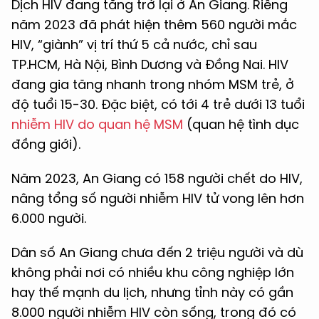
Dịch HIV đang tăng trở lại ở An Giang. Riêng
năm 2023 đã phát hiện thêm 560 người mắc
HIV, “giành” vị trí thứ 5 cả nước, chỉ sau
TP.HCM, Hà Nội, Bình Dương và Đồng Nai. HIV
đang gia tăng nhanh trong nhóm MSM trẻ, ở
độ tuổi 15-30. Đặc biệt, có tới 4 trẻ dưới 13 tuổi
nhiễm HIV do quan hệ MSM
(quan hệ tình dục
đồng giới).
Năm 2023, An Giang có 158 người chết do HIV,
nâng tổng số người nhiễm HIV tử vong lên hơn
6.000 người.
Dân số An Giang chưa đến 2 triệu người và dù
không phải nơi có nhiều khu công nghiệp lớn
hay thế mạnh du lịch, nhưng tỉnh này có gần
8.000 người nhiễm HIV còn sống, trong đó có