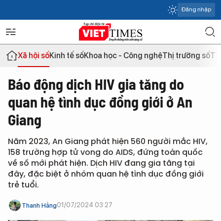
Đăng nhập
Xã hội số
Kinh tế số
Khoa học - Công nghệ
Thị trường số
Th
Báo động dịch HIV gia tăng do
quan hệ tình dục đồng giới ở An
Giang
Năm 2023, An Giang phát hiện 560 người mắc HIV,
158 trường hợp tử vong do AIDS, đứng toàn quốc
về số mới phát hiện. Dịch HIV đang gia tăng tại
đây, đặc biệt ở nhóm quan hệ tình dục đồng giới
trẻ tuổi.
01/07/2024 03:27
Thanh Hằng