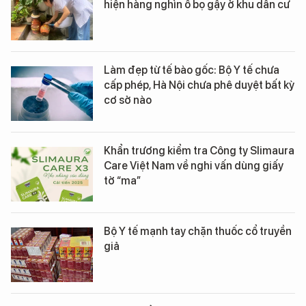
hiện hàng nghìn ổ bọ gậy ở khu dân cư
Làm đẹp từ tế bào gốc: Bộ Y tế chưa
cấp phép, Hà Nội chưa phê duyệt bất kỳ
cơ sở nào
Khẩn trương kiểm tra Công ty Slimaura
Care Việt Nam về nghi vấn dùng giấy
tờ “ma”
Bộ Y tế mạnh tay chặn thuốc cổ truyền
giả