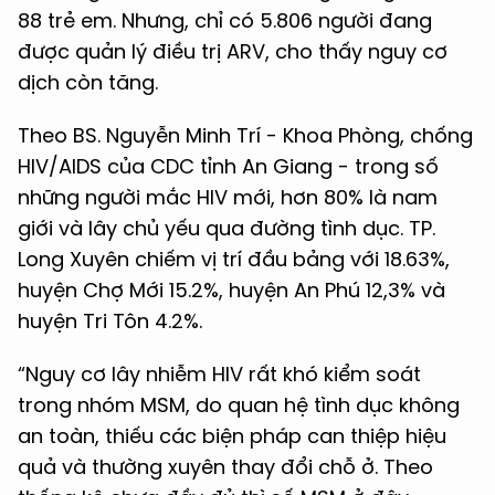
88 trẻ em. Nhưng, chỉ có 5.806 người đang
được quản lý điều trị ARV, cho thấy nguy cơ
dịch còn tăng.
Theo BS. Nguyễn Minh Trí - Khoa Phòng, chống
HIV/AIDS của CDC tỉnh An Giang - trong số
những người mắc HIV mới, hơn 80% là nam
giới và lây chủ yếu qua đường tình dục. TP.
Long Xuyên chiếm vị trí đầu bảng với 18.63%,
huyện Chợ Mới 15.2%, huyện An Phú 12,3% và
huyện Tri Tôn 4.2%.
“Nguy cơ lây nhiễm HIV rất khó kiểm soát
trong nhóm MSM, do quan hệ tình dục không
an toàn, thiếu các biện pháp can thiệp hiệu
quả và thường xuyên thay đổi chỗ ở. Theo