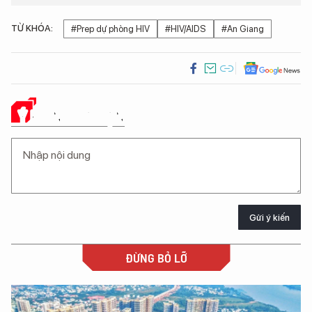
TỪ KHÓA:
#Prep dự phòng HIV
#HIV/AIDS
#An Giang
Ý KIẾN CỦA BẠN
Gửi ý kiến
ĐỪNG BỎ LỠ