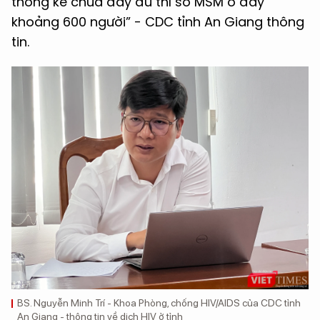
thống kê chưa đầy đủ thì số MSM ở đây
khoảng 600 người” - CDC tỉnh An Giang thông
tin.
BS. Nguyễn Minh Trí - Khoa Phòng, chống HIV/AIDS của CDC tỉnh
An Giang - thông tin về dịch HIV ở tỉnh