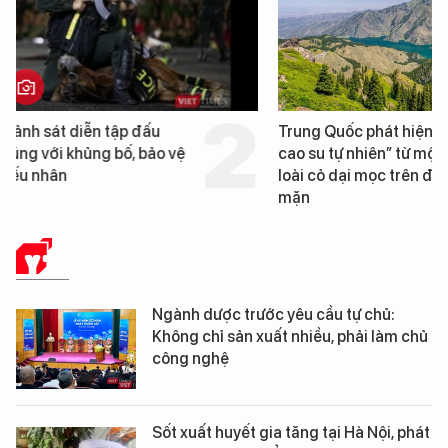
Trung Quốc phát hiện “mỏ
Loạt dự án bất động 
cao su tự nhiên” từ một
Đà Nẵng sắp bị kiểm t
loài cỏ dại mọc trên đất
mặn
Y TẾ
Ngành dược trước yêu cầu tự chủ:
Không chỉ sản xuất nhiều, phải làm chủ
công nghệ
Sốt xuất huyết gia tăng tại Hà Nội, phát