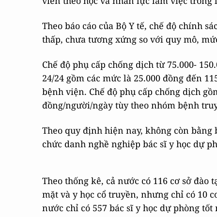
viên theo học và nhân lực làm việc trong
Theo báo cáo của Bộ Y tế, chế độ chính sá
thấp, chưa tương xứng so với quy mô, mứ
Chế độ phụ cấp chống dịch từ 75.000- 150
24/24 gồm các mức là 25.000 đồng đến 11
bệnh viện. Chế độ phụ cấp chống dịch gồ
đồng/người/ngày tùy theo nhóm bệnh tru
Theo quy định hiện nay, không còn bằng bá
chức danh nghề nghiệp bác sĩ y học dự ph
Theo thống kê, cả nước có 116 cơ sở đào 
mặt và y học cổ truyền, nhưng chỉ có 10 c
nước chỉ có 557 bác sĩ y học dự phòng tốt 