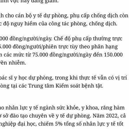
 lĩnh vực này đang giảm.
ch cho cán bộ y tế dự phòng, phụ cấp chống dịch còn
c độ nguy hiểm của công tác phòng, chống dịch.
.000 đồng/người/ngày. Chế độ phụ cấp thường trực
5.000 đồng/người/phiên trực tùy theo phân hạng
m các mức từ 75.000 đồng/người/ngày đến 150.000
yền nhiễm.
c sĩ y học dự phòng, trong khi thực tế vẫn có vị trí
òng tại các Trung tâm Kiểm soát bệnh tật.
tạo nhân lực y tế ngành sức khỏe, y khoa, răng hàm
ơ sở đào tạo chuyên về y tế dự phòng. Năm 2022, cả
nghiệp đại học, chiếm 5% tổng số nhân lực y tế tốt