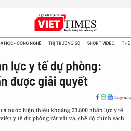
A HỌC - CÔNG NGHỆ
THỊ TRƯỜNG SỐ
SHORT VIDEO
THẾ 
n lực y tế dự phòng:
n được giải quyết
 cả nước hiện thiếu khoảng 23.800 nhân lực y tế
viên y tế dự phòng rất vất vả, chế độ chính sách