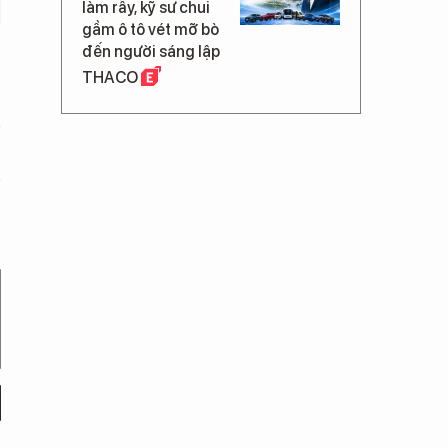
làm rẫy, kỹ sư chui
gầm ô tô vét mỡ bò
đến người sáng lập
THACO