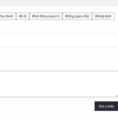
tài chính
#tỉ lệ
#hội đồng quản trị
#tổng giám đốc
#khớp lệnh
Gửi ý kiến