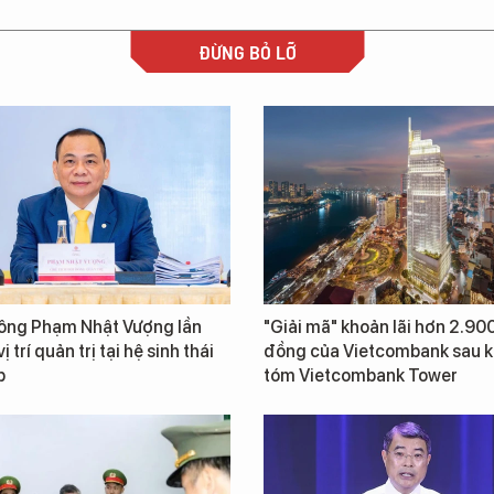
ĐỪNG BỎ LỠ
 ông Phạm Nhật Vượng lần
"Giải mã" khoản lãi hơn 2.900
ị trí quản trị tại hệ sinh thái
đồng của Vietcombank sau k
p
tóm Vietcombank Tower