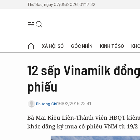
Thứ Sáu, ngày 07/08/2026, 01:17:32
XÃ HỘI SỐ
GÓC NHÌN
KINH TẾ SỐ
KHO
12 sếp Vinamilk đồng
phiếu
16/02/2016 23:41
Phương Chi
Bà Mai Kiều Liên-Thành viên HĐQT kiêm 
khác đăng ký mua cổ phiếu VNM từ 19/2 