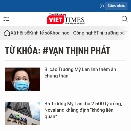
Đăng nhập
Xã hội số
Kinh tế số
Khoa học - Công nghệ
Thị trường số
Th
TỪ KHÓA: #VẠN THỊNH PHÁT
Bị cáo Trương Mỹ Lan lĩnh thêm án
chung thân
Bà Trương Mỹ Lan đòi 2.500 tỷ đồng,
Novaland khẳng định "không liên
quan"