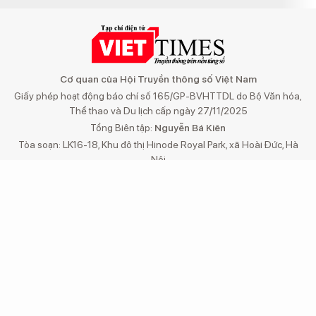
Cơ quan của Hội Truyền thông số Việt Nam
Giấy phép hoạt động báo chí số 165/GP-BVHTTDL do Bộ Văn hóa,
Thể thao và Du lịch cấp ngày 27/11/2025
Tổng Biên tập:
Nguyễn Bá Kiên
Tòa soạn: LK16-18, Khu đô thị Hinode Royal Park, xã Hoài Đức, Hà
Nội
Điện thoại/fax: (024)32 151175
VP đại diện tại miền Nam: Tầng 3, số 54, đường C1, phường Tân
Bình, TP.HCM
Email:
toasoan@viettimes.vn
Đường dây nóng:
0862 774 832
Liên hệ quảng cáo:
093 228 8166