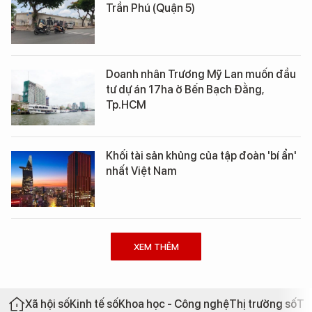
Trần Phú (Quận 5)
Doanh nhân Trương Mỹ Lan muốn đầu
tư dự án 17ha ở Bến Bạch Đằng,
Tp.HCM
Khối tài sản khủng của tập đoàn 'bí ẩn'
nhất Việt Nam
XEM THÊM
Xã hội số
Kinh tế số
Khoa học - Công nghệ
Thị trường số
Th