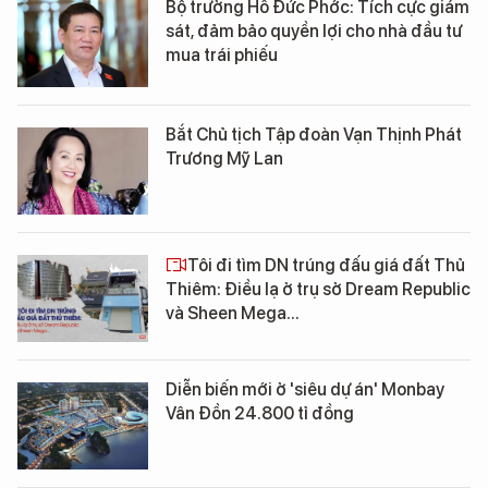
Bộ trưởng Hồ Đức Phớc: Tích cực giám
sát, đảm bảo quyền lợi cho nhà đầu tư
mua trái phiếu
Bắt Chủ tịch Tập đoàn Vạn Thịnh Phát
Trương Mỹ Lan
Tôi đi tìm DN trúng đấu giá đất Thủ
Thiêm: Điều lạ ở trụ sở Dream Republic
và Sheen Mega...
Diễn biến mới ở 'siêu dự án' Monbay
Vân Đồn 24.800 tỉ đồng