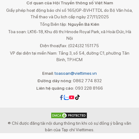
Cơ quan của Hội Truyền thông số Việt Nam
Giấy phép hoạt động báo chí số 165/GP-BVHTTDL do Bộ Văn hóa,
Thể thao và Du lịch cấp ngày 27/11/2025
Tổng Biên tập:
Nguyễn Bá Kiên
Tòa soạn: LK16-18, Khu đô thị Hinode Royal Park, xã Hoài Đức, Hà
Nội
Điện thoại/fax: (024)32 151175
VP đại diện tại miền Nam: Tầng 3, số 54, đường C1, phường Tân
Bình, TP.HCM
Email:
toasoan@viettimes.vn
Đường dây nóng:
0862 774 832
Liên hệ quảng cáo:
093 228 8166
® Chỉ được đăng tải nội dung thông tin khi có sự đồng ý bằng văn
bản của Tạp chí Viettimes.