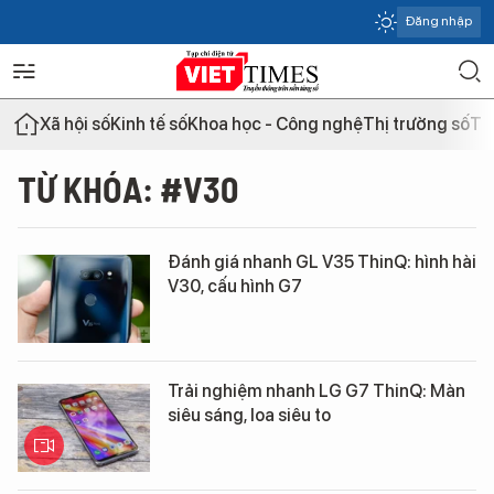
Đăng nhập
Xã hội số
Kinh tế số
Khoa học - Công nghệ
Thị trường số
Th
TỪ KHÓA: #V30
Đánh giá nhanh GL V35 ThinQ: hình hài
V30, cấu hình G7
Trải nghiệm nhanh LG G7 ThinQ: Màn
siêu sáng, loa siêu to