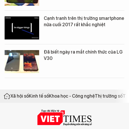
Cạnh tranh trên thị trường smartphone
nửa cuối 2017 rất khắc nghiệt
Đã biết ngày ra mắt chính thức của LG
V30
Xã hội số
Kinh tế số
Khoa học - Công nghệ
Thị trường số
Th