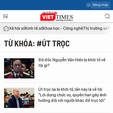
Đăng nhập
Xã hội số
Kinh tế số
Khoa học - Công nghệ
Thị trường số
Th
TỪ KHÓA: #ÚT TRỌC
Đô đốc Nguyễn Văn Hiến bị khởi tố về
tội gì?
Út trọc lại bị khởi tố, lần này là về tội
“Lợi dụng chức vụ, quyền hạn gây ảnh
hưởng đối với người khác để trục lợi”