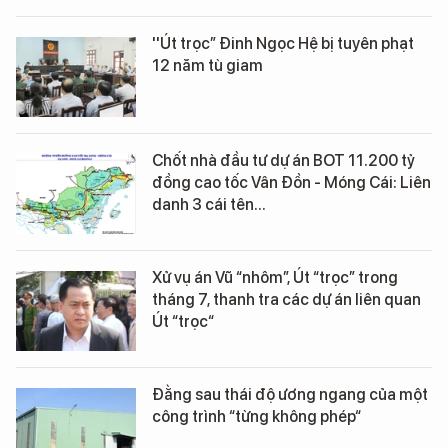
''Út trọc” Đinh Ngọc Hệ bị tuyên phạt
12 năm tù giam
Chốt nhà đầu tư dự án BOT 11.200 tỷ
đồng cao tốc Vân Đồn - Móng Cái: Liên
danh 3 cái tên...
Xử vụ án Vũ “nhôm”, Út “trọc” trong
tháng 7, thanh tra các dự án liên quan
Út “trọc“
Đằng sau thái độ ương ngang của một
công trình “từng không phép“