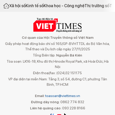
Xã hội số
Kinh tế số
Khoa học - Công nghệ
Thị trường số
Th
Cơ quan của Hội Truyền thông số Việt Nam
Giấy phép hoạt động báo chí số 165/GP-BVHTTDL do Bộ Văn hóa,
Thể thao và Du lịch cấp ngày 27/11/2025
Tổng Biên tập:
Nguyễn Bá Kiên
Tòa soạn: LK16-18, Khu đô thị Hinode Royal Park, xã Hoài Đức, Hà
Nội
Điện thoại/fax: (024)32 151175
VP đại diện tại miền Nam: Tầng 3, số 54, đường C1, phường Tân
Bình, TP.HCM
Email:
toasoan@viettimes.vn
Đường dây nóng:
0862 774 832
Liên hệ quảng cáo:
093 228 8166