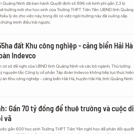
nh Quảng Ninh đã ban hành Quyết định số 896 với kinh phí gần 2,3 tỷ
ê trường mới cho học sinh của Trường THPT Tiên Yên. UBND tỉnh Quảng
hiều lý do cho việc này, trong đó có việc ngôi trường này đã xuống cấp.
 chứng minh điều trái ngược.
55ha đất Khu công nghiệp - cảng biển Hải Hà
oàn Indevco
ên cơ sở đề nghị của UBND tỉnh Quảng Ninh và các bộ ngành, Thủ tướng
ý nguyên tắc Công ty cổ phần Tập đoàn Indevco không tiếp tục thực hiện
ự án Khu công nghiệp - cảng biển Hải Hà, huyện Hải Hà, tỉnh Quảng Ninh.
h: Gần 70 tỷ đồng để thuê trường và cuộc di
i vã
 việc gần 600 học sinh Trường THPT Tiên Yên nghỉ học để phản đối quyết