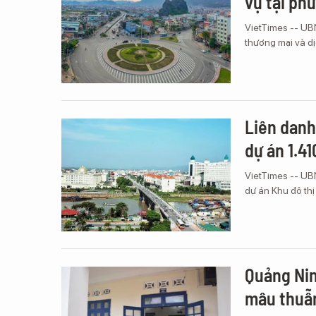
vụ tại ph
VietTimes -- UB
thương mại và d
Liên danh
dự án 1.4
VietTimes -- UB
dự án Khu đô thị
Quảng Nin
mâu thuẫ