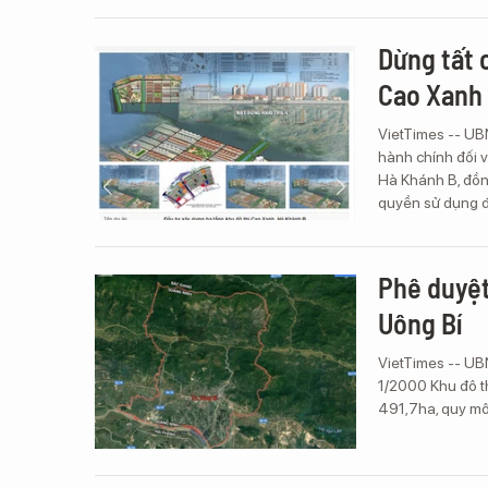
Dừng tất 
Cao Xanh 
VietTimes -- UB
hành chính đối 
Hà Khánh B, đồng
quyền sử dụng đấ
Phê duyệt
Uông Bí
VietTimes -- UB
1/2000 Khu đô t
491,7ha, quy m