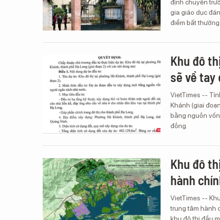
định chuyển trư
gia giáo dục đán
điểm bất thường
Khu đô th
sẽ về tay 
VietTimes -- Tỉ
Khánh (giai đoạn
bằng nguồn vốn 
đồng.
Khu đô th
hành chín
VietTimes -- Khu
trung tâm hành c
khu đô thị đầu mố