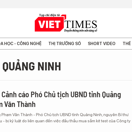
A HỌC - CÔNG NGHỆ
THỊ TRƯỜNG SỐ
SHORT VIDEO
THẾ 
 QUẢNG NINH
: Cảnh cáo Phó Chủ tịch UBND tỉnh Quảng
m Văn Thành
 Phạm Văn Thành - Phó Chủ tịch UBND tỉnh Quảng Ninh, nguyên Bí thư
u - bị kỷ luật do liên quan đến việc đấu thầu mua sắm kit test của Công ty