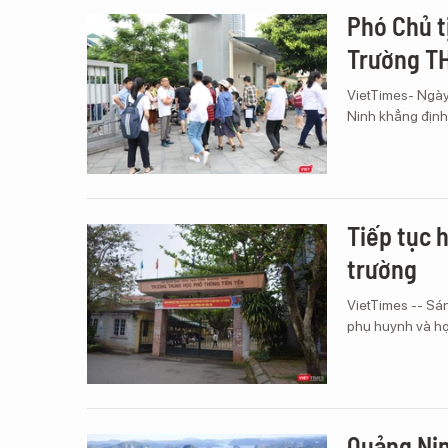
Phó Chủ t
Trường TH
VietTimes- Ngày
Ninh khẳng định
Tiếp tục 
trường
VietTimes -- Sán
phụ huynh và họ
Quảng Nin