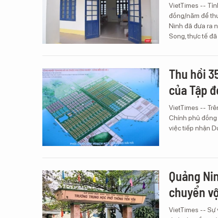
VietTimes -- Tỉ
đồng/năm để thu
Ninh đã đưa ra n
Song, thực tế đã
Thu hồi 3
của Tập đ
VietTimes -- Tr
Chính phủ đồng 
việc tiếp nhận D
Quảng Nin
chuyển vộ
VietTimes -- Sự