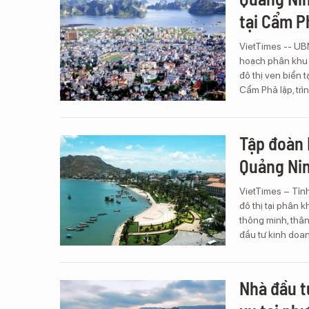
tại Cẩm P
VietTimes -- UB
hoạch phân khu t
đô thị ven biển
Cẩm Phả lập, tr
Tập đoàn 
Quảng Ni
VietTimes – Tỉn
đô thị tại phân 
thông minh, thân
đầu tư kinh doanh
Nhà đầu t