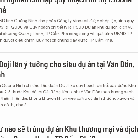
hả
ND tỉnh Quảng Ninh cho phép Công ty Vinpearl được phép lập, trình quy
ỷ lệ 1/2000 và Quy hoạch chi tiết tỷ lệ 1/500 Dự án khu du lịch, dịch vụ,
 tại phường Quang Hanh, TP Cẩm Phả song song với quá trình UBND TP
ình duyệt điều chỉnh Quy hoạch chung xây dựng TP Cẩm Phả.
Doji lên ý tưởng cho siêu dự án tại Vân Đồn,
nh
h Quảng Ninh chỉ đạo Tập đoàn DOJI lập quy hoạch chi tiết xây dựng Khu
khu 2, 3 thuộc Khu đô thị Cái Rồng, Khu kinh tế Vân Đồn theo hướng xanh,
 thiện, hiện đại; không khuyến khích việc cư trú cố định thường xuyên và
 đô thị, nhà ở.
ư nào sẽ trúng dự án Khu thương mại và dịc