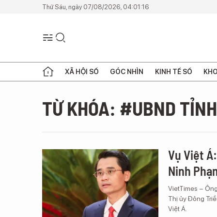
Thứ Sáu, ngày 07/08/2026, 04:01:16
XÃ HỘI SỐ
GÓC NHÌN
KINH TẾ SỐ
KHO
TỪ KHÓA: #UBND TỈNH
Vụ Việt Á
Ninh Phạ
VietTimes – Ông
Thị ủy Đông Triề
Việt Á.