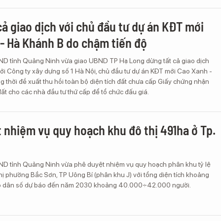
cả giao dịch với chủ đầu tư dự án KĐT mới
- Hà Khánh B do chậm tiến độ
ND tỉnh Quảng Ninh vừa giao UBND TP Hạ Long dừng tất cả giao dịch
với Công ty xây dựng số 1 Hà Nội, chủ đầu tư dự án KĐT mới Cao Xanh -
 thời đề xuất thu hồi toàn bộ diện tích đất chưa cấp Giấy chứng nhận
t cho các nhà đầu tư thứ cấp để tổ chức đấu giá.
 nhiệm vụ quy hoạch khu đô thị 491ha ở Tp.
ND tỉnh Quảng Ninh vừa phê duyệt nhiệm vụ quy hoạch phân khu tỷ lệ
hị phường Bắc Sơn, TP Uông Bí (phân khu J) với tổng diện tích khoảng
ô dân số dự báo đến năm 2030 khoảng 40.000÷42.000 người.