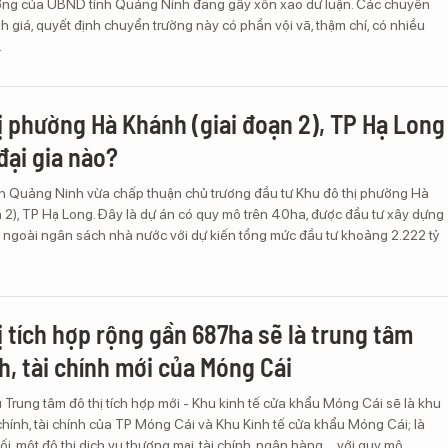
ờng của UBND tỉnh Quảng Ninh đang gây xôn xao dư luận. Các chuyên
h giá, quyết định chuyển trường này có phần vội vã, thậm chí, có nhiều
.
ị phường Hà Khánh (giai đoạn 2), TP Hạ Long
đại gia nào?
nh Quảng Ninh vừa chấp thuận chủ trương đầu tư Khu đô thị phường Hà
 2), TP Hạ Long. Đây là dự án có quy mô trên 40ha, được đầu tư xây dựng
ngoài ngân sách nhà nước với dự kiến tổng mức đầu tư khoảng 2.222 tỷ
ị tích hợp rộng gần 687ha sẽ là trung tâm
h, tài chính mới của Móng Cái
 Trung tâm đô thị tích hợp mới - Khu kinh tế cửa khẩu Móng Cái sẽ là khu
hính, tài chính của TP Móng Cái và Khu Kinh tế cửa khẩu Móng Cái; là
i, một đô thị dịch vụ thương mại, tài chính, ngân hàng,... với quy mô