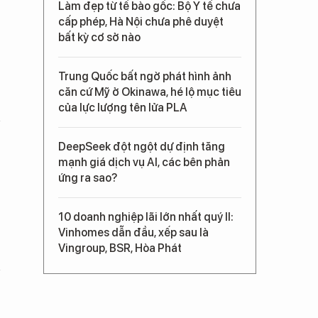
Làm đẹp từ tế bào gốc: Bộ Y tế chưa
cấp phép, Hà Nội chưa phê duyệt
bất kỳ cơ sở nào
Trung Quốc bất ngờ phát hình ảnh
căn cứ Mỹ ở Okinawa, hé lộ mục tiêu
của lực lượng tên lửa PLA
DeepSeek đột ngột dự định tăng
mạnh giá dịch vụ AI, các bên phản
ứng ra sao?
10 doanh nghiệp lãi lớn nhất quý II:
Vinhomes dẫn đầu, xếp sau là
Vingroup, BSR, Hòa Phát
h