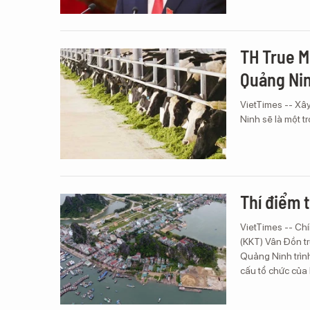
TH True M
Quảng Ni
VietTimes -- Xâ
Ninh sẽ là một t
Thí điểm 
VietTimes -- Chí
(KKT) Vân Đồn t
Quảng Ninh trìn
cấu tổ chức của