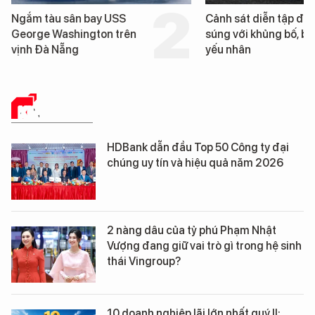
Cảnh sát diễn tập đấu
Cận cảnh chiến
súng với khủng bố, bảo vệ
tống tàu sân ba
yếu nhân
George Washin
Đà Nẵng
KINH TẾ SỐ
HDBank dẫn đầu Top 50 Công ty đại
chúng uy tín và hiệu quả năm 2026
2 nàng dâu của tỷ phú Phạm Nhật
Vượng đang giữ vai trò gì trong hệ sinh
thái Vingroup?
10 doanh nghiệp lãi lớn nhất quý II: