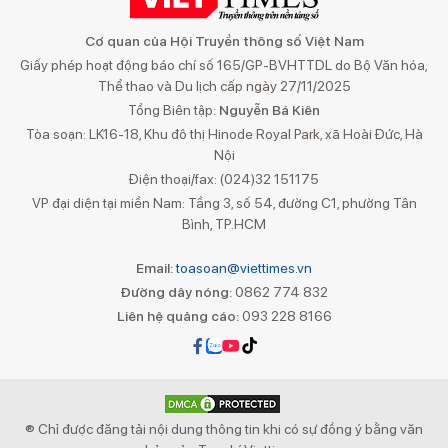
Cơ quan của Hội Truyền thông số Việt Nam
Giấy phép hoạt động báo chí số 165/GP-BVHTTDL do Bộ Văn hóa,
Thể thao và Du lịch cấp ngày 27/11/2025
Tổng Biên tập:
Nguyễn Bá Kiên
Tòa soạn: LK16-18, Khu đô thị Hinode Royal Park, xã Hoài Đức, Hà
Nội
Điện thoại/fax: (024)32 151175
VP đại diện tại miền Nam: Tầng 3, số 54, đường C1, phường Tân
Bình, TP.HCM
Email:
toasoan@viettimes.vn
Đường dây nóng:
0862 774 832
Liên hệ quảng cáo:
093 228 8166
® Chỉ được đăng tải nội dung thông tin khi có sự đồng ý bằng văn