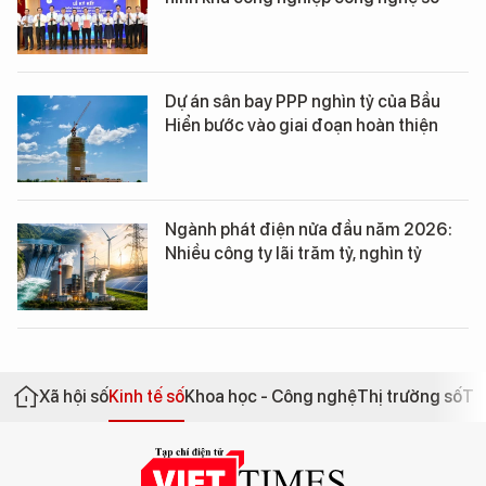
Dự án sân bay PPP nghìn tỷ của Bầu
Hiển bước vào giai đoạn hoàn thiện
Ngành phát điện nửa đầu năm 2026:
Nhiều công ty lãi trăm tỷ, nghìn tỷ
Xã hội số
Kinh tế số
Khoa học - Công nghệ
Thị trường số
Th