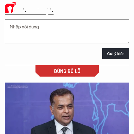
Ý KIẾN CỦA BẠN
Gửi ý kiến
ĐỪNG BỎ LỠ