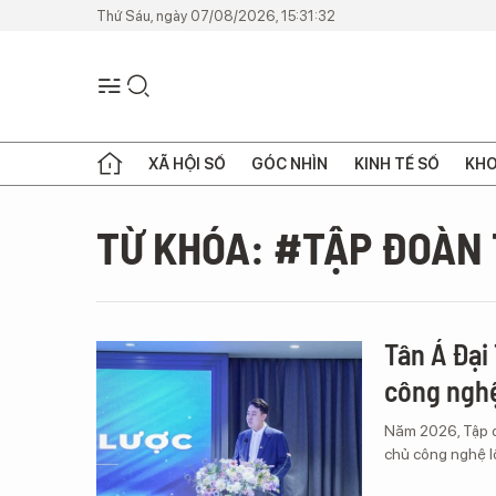
Thứ Sáu, ngày 07/08/2026, 15:31:32
XÃ HỘI SỐ
GÓC NHÌN
KINH TẾ SỐ
KHO
TỪ KHÓA: #TẬP ĐOÀN 
Tân Á Đại
công nghệ
Năm 2026, Tập đ
chủ công nghệ lõ