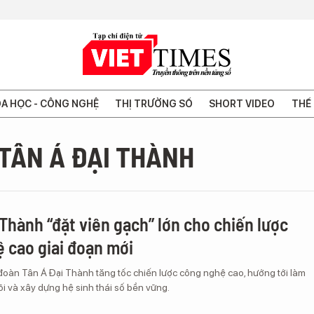
A HỌC - CÔNG NGHỆ
THỊ TRƯỜNG SỐ
SHORT VIDEO
THẾ 
TÂN Á ĐẠI THÀNH
 Thành “đặt viên gạch” lớn cho chiến lược
 cao giai đoạn mới
oàn Tân Á Đại Thành tăng tốc chiến lược công nghệ cao, hướng tới làm
i và xây dựng hệ sinh thái số bền vững.