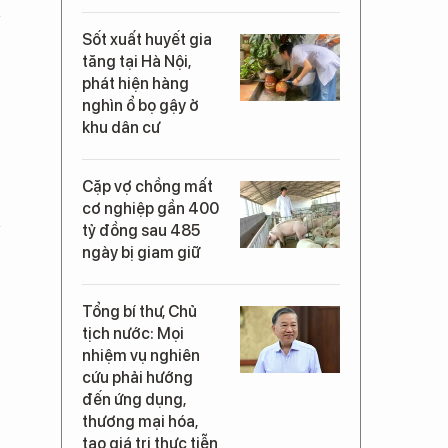
Sốt xuất huyết gia
tăng tại Hà Nội,
phát hiện hàng
nghìn ổ bọ gậy ở
khu dân cư
Cặp vợ chồng mất
cơ nghiệp gần 400
tỷ đồng sau 485
ngày bị giam giữ
Tổng bí thư, Chủ
tịch nước: Mọi
nhiệm vụ nghiên
cứu phải hướng
đến ứng dụng,
thương mại hóa,
tạo giá trị thực tiễn