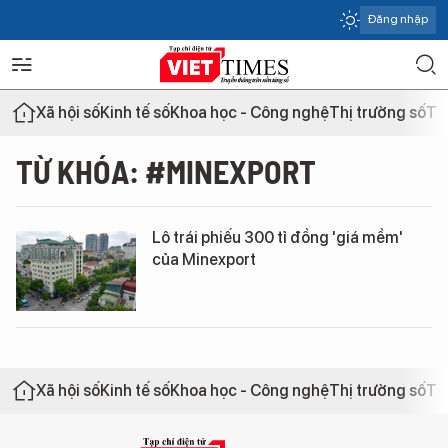
Đăng nhập
Xã hội số
Kinh tế số
Khoa học - Công nghệ
Thị trường số
Th
TỪ KHÓA: #MINEXPORT
Lô trái phiếu 300 tỉ đồng 'giá mềm'
của Minexport
Xã hội số
Kinh tế số
Khoa học - Công nghệ
Thị trường số
Th