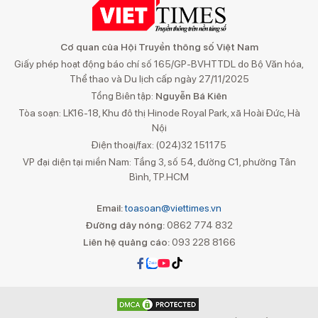
Cơ quan của Hội Truyền thông số Việt Nam
Giấy phép hoạt động báo chí số 165/GP-BVHTTDL do Bộ Văn hóa,
Thể thao và Du lịch cấp ngày 27/11/2025
Tổng Biên tập:
Nguyễn Bá Kiên
Tòa soạn: LK16-18, Khu đô thị Hinode Royal Park, xã Hoài Đức, Hà
Nội
Điện thoại/fax: (024)32 151175
VP đại diện tại miền Nam: Tầng 3, số 54, đường C1, phường Tân
Bình, TP.HCM
Email:
toasoan@viettimes.vn
Đường dây nóng:
0862 774 832
Liên hệ quảng cáo:
093 228 8166