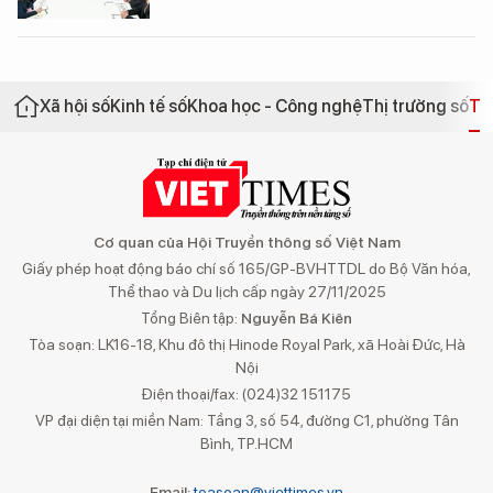
Xã hội số
Kinh tế số
Khoa học - Công nghệ
Thị trường số
Th
Cơ quan của Hội Truyền thông số Việt Nam
Giấy phép hoạt động báo chí số 165/GP-BVHTTDL do Bộ Văn hóa,
Thể thao và Du lịch cấp ngày 27/11/2025
Tổng Biên tập:
Nguyễn Bá Kiên
Tòa soạn: LK16-18, Khu đô thị Hinode Royal Park, xã Hoài Đức, Hà
Nội
Điện thoại/fax: (024)32 151175
VP đại diện tại miền Nam: Tầng 3, số 54, đường C1, phường Tân
Bình, TP.HCM
Email:
toasoan@viettimes.vn