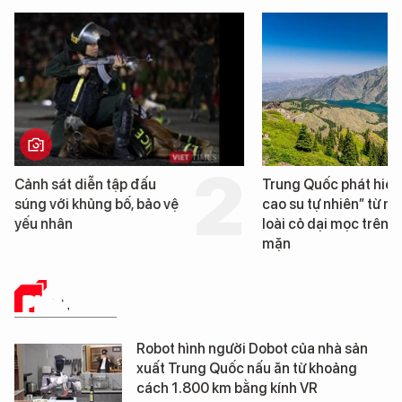
Trung Quốc phát hiện “mỏ
Loạt dự án bất độn
cao su tự nhiên” từ một
Đà Nẵng sắp bị kiể
loài cỏ dại mọc trên đất
mặn
PHÂN TÍCH
Robot hình người Dobot của nhà sản
xuất Trung Quốc nấu ăn từ khoảng
cách 1.800 km bằng kính VR