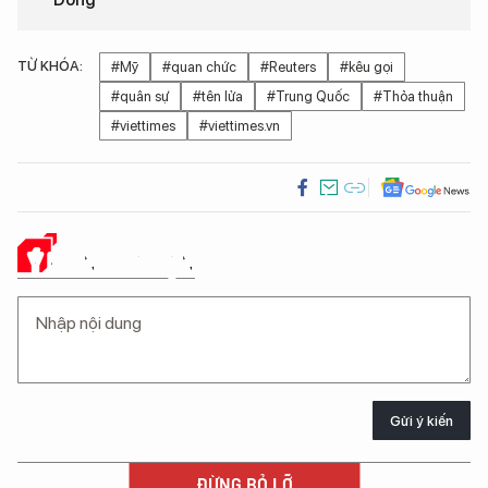
TỪ KHÓA:
#Mỹ
#quan chức
#Reuters
#kêu gọi
#quân sự
#tên lửa
#Trung Quốc
#Thỏa thuận
#viettimes
#viettimes.vn
Ý KIẾN CỦA BẠN
Gửi ý kiến
ĐỪNG BỎ LỠ