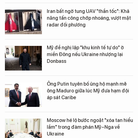
Iran bất ngờ tung UAV "thần tốc": Khả
năng tấn công chớp nhoáng, vượt mặt
radar đối phương
Mỹ đề nghị lập "khu kinh tế tự do" ở
miền Đông nếu Ukraine nhượng lại
Donbass
Ông Putin tuyên bố ủng hộ mạnh mẽ
ông Maduro giữa lúc Mỹ đưa hạm đội
áp sát Caribe
Moscow hé lộ bước ngoặt "xóa tan hiểu
lầm" trong đàm phán Mỹ–Nga về
Ukraine