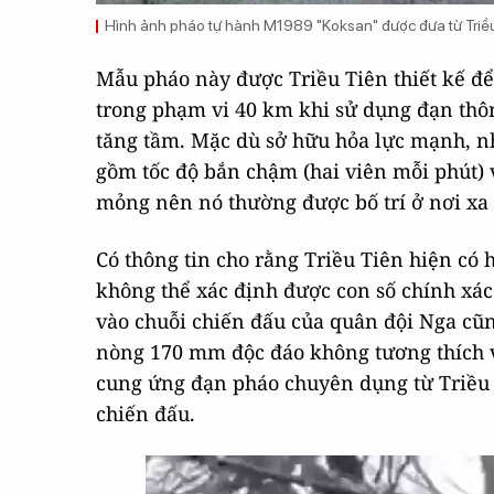
Hình ảnh pháo tự hành M1989 "Koksan" được đưa từ Triều
Mẫu pháo này được Triều Tiên thiết kế để
trong phạm vi 40 km khi sử dụng đạn thô
tăng tầm. Mặc dù sở hữu hỏa lực mạnh, n
gồm tốc độ bắn chậm (hai viên mỗi phút) v
mỏng nên nó thường được bố trí ở nơi xa 
Có thông tin cho rằng Triều Tiên hiện c
không thể xác định được con số chính xác
vào chuỗi chiến đấu của quân đội Nga cũ
nòng 170 mm độc đáo không tương thích v
cung ứng đạn pháo chuyên dụng từ Triều 
chiến đấu.