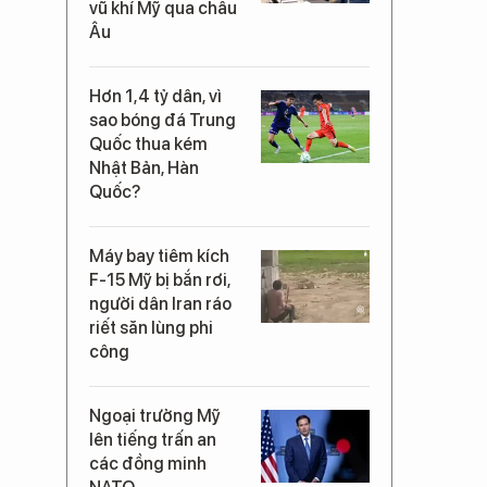
vũ khí Mỹ qua châu
Âu
Hơn 1,4 tỷ dân, vì
sao bóng đá Trung
Quốc thua kém
Nhật Bản, Hàn
Quốc?
Máy bay tiêm kích
F-15 Mỹ bị bắn rơi,
người dân Iran ráo
riết săn lùng phi
công
Ngoại trưởng Mỹ
lên tiếng trấn an
các đồng minh