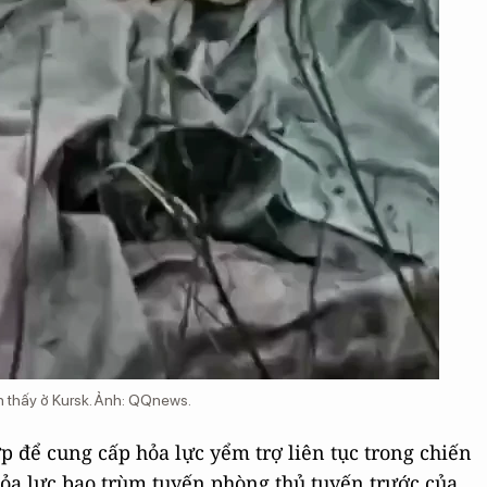
 thấy ở Kursk. Ảnh: QQnews.
ợp để cung cấp hỏa lực yểm trợ liên tục trong chiến
hỏa lực bao trùm tuyến phòng thủ tuyến trước của