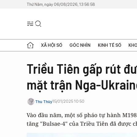
Thứ Năm, ngày 06/08/2026, 13:56:58
XÃ HỘI SỐ
GÓC NHÌN
KINH TẾ SỐ
KHO
Triều Tiên gấp rút đ
mặt trận Nga-Ukrain
15/01/2025 10:50
Thu Thủy
Vào đầu năm, một số pháo tự hành M198
tăng "Bulsae-4" của Triều Tiên đã được 