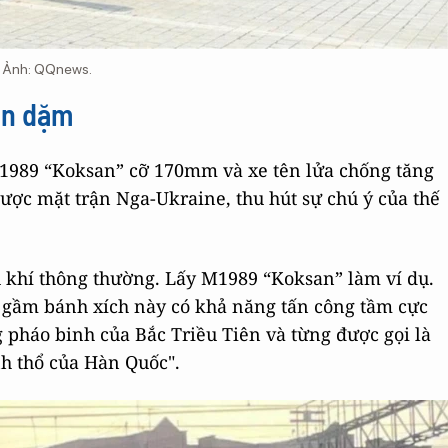
. Ảnh: QQnews.
àn dặm
M1989 “Koksan” cỡ 170mm và xe tên lửa chống tăng
được mặt trận Nga-Ukraine, thu hút sự chú ý của thế
ũ khí thông thường. Lấy M1989 “Koksan” làm ví dụ.
 gầm bánh xích này có khả năng tấn công tầm cực
ng pháo binh của Bắc Triều Tiên và từng được gọi là
nh thổ của Hàn Quốc".