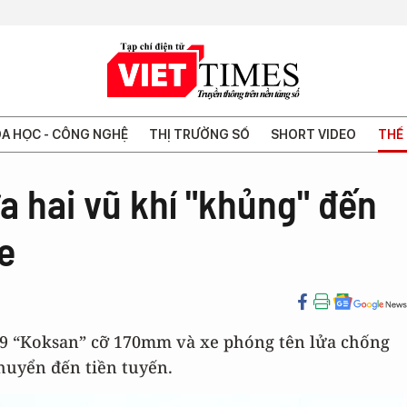
A HỌC - CÔNG NGHỆ
THỊ TRƯỜNG SỐ
SHORT VIDEO
THẾ 
ưa hai vũ khí "khủng" đến
e
9 “Koksan” cỡ 170mm và xe phóng tên lửa chống
chuyển đến tiền tuyến.