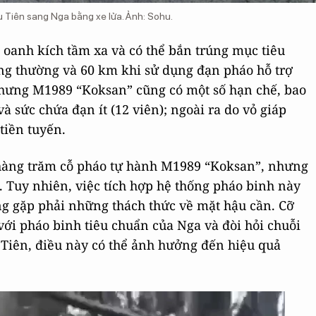
 Tiên sang Nga bằng xe lửa. Ảnh: Sohu.
 oanh kích tầm xa và có thể bắn trúng mục tiêu
ng thường và 60 km khi sử dụng đạn pháo hỗ trợ
hưng M1989 “Koksan” cũng có một số hạn chế, bao
à sức chứa đạn ít (12 viên); ngoài ra do vỏ giáp
tiền tuyến.
ó hàng trăm cỗ pháo tự hành M1989 “Koksan”, nhưng
. Tuy nhiên, việc tích hợp hệ thống pháo binh này
ng gặp phải những thách thức về mặt hậu cần. Cỡ
ới pháo binh tiêu chuẩn của Nga và đòi hỏi chuỗi
Tiên, điều này có thể ảnh hưởng đến hiệu quả