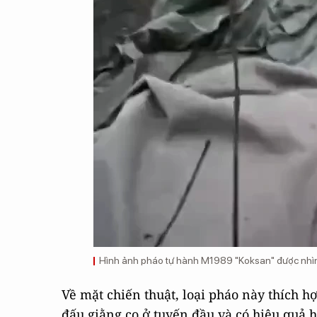
Hình ảnh pháo tự hành M1989 "Koksan" được nhìn
Về mặt chiến thuật, loại pháo này thích h
đấu giằng co ở tuyến đầu và có hiệu quả 