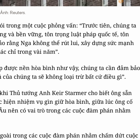
 Ảnh: Reuters.
i trong một cuộc phỏng vấn: “Trước tiên, chúng ta
 và bền vững, tôn trọng luật pháp quốc tế, tôn
ảo rằng Nga không thể rút lui, xây dựng sức mạnh
ác chỉ trong vài năm”.
lập được nền hòa bình như vậy, chúng ta cần đảm bảo
 của chúng ta sẽ không loại trừ bất cứ điều gì”.
khi Thủ tướng Anh Keir Starmer cho biết ông sẵn
c hiện nhiệm vụ gìn giữ hòa bình, giữa lúc ông cố
 Âu nên có vai trò trong các cuộc đàm phán nhằm
a ngoài trong các cuộc đàm phán nhằm chấm dứt cuộc