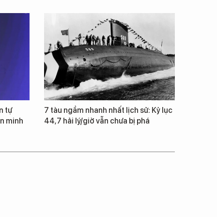
n tự
7 tàu ngầm nhanh nhất lịch sử: Kỷ lục
ăn minh
44,7 hải lý/giờ vẫn chưa bị phá