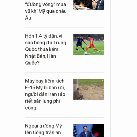
“đường vòng” mua
vũ khí Mỹ qua châu
Âu
Hơn 1,4 tỷ dân, vì
sao bóng đá Trung
Quốc thua kém
Nhật Bản, Hàn
Quốc?
Máy bay tiêm kích
F-15 Mỹ bị bắn rơi,
người dân Iran ráo
riết săn lùng phi
công
Ngoại trưởng Mỹ
lên tiếng trấn an