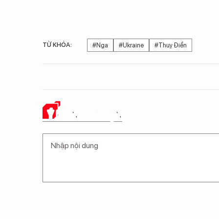
TỪ KHÓA:
#Nga
#Ukraine
#Thuỵ Điển
Ý KIẾN CỦA BẠN