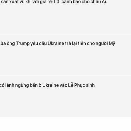
ản xuất vũ khí với giá rẻ: Lời cảnh báo cho châu Âu
ủa ông Trump yêu cầu Ukraine trả lại tiền cho người Mỹ
ó lệnh ngừng bắn ở Ukraine vào Lễ Phục sinh