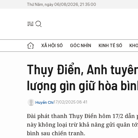
Thứ Năm, ngày 06/08/2026, 21:35:00
XÃ HỘI SỐ
GÓC NHÌN
KINH TẾ SỐ
KHO
Thụy Điển, Anh tuyên
lượng gìn giữ hòa bì
17/02/2025 08:41
Huyền Chi
Đài phát thanh Thụy Điển hôm 17/2 dẫn 
này không loại trừ khả năng gửi quân tớ
bình sau chiến tranh.