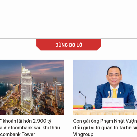
ĐỪNG BỎ LỠ
" khoản lãi hơn 2.900 tỷ
Con gái ông Phạm Nhật Vượn
a Vietcombank sau khi thâu
đầu giữ vị trí quản trị tại hệ s
tcombank Tower
Vingroup