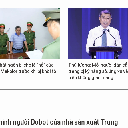
át ngôn bị cho là "nổ" của
Thủ tướng: Mỗi người dân cầ
 Mekolor trước khi bị khởi tố
trang bị kỹ năng số, ứng xử v
trên không gian mạng
hình người Dobot của nhà sản xuất Trung