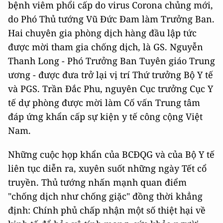
bệnh viêm phổi cấp do virus Corona chủng mới,
do Phó Thủ tướng Vũ Đức Đam làm Trưởng Ban.
Hai chuyên gia phòng dịch hàng đầu lập tức
được mời tham gia chống dịch, là GS. Nguyễn
Thanh Long - Phó Trưởng Ban Tuyên giáo Trung
ương - được đưa trở lại vị trí Thứ trưởng Bộ Y tế
và PGS. Trần Đắc Phu, nguyên Cục trưởng Cục Y
tế dự phòng được mời làm Cố vấn Trung tâm
đáp ứng khẩn cấp sự kiện y tế công cộng Việt
Nam.
Những cuộc họp khẩn của BCĐQG và của Bộ Y tế
liên tục diễn ra, xuyên suốt những ngày Tết cổ
truyền. Thủ tướng nhấn mạnh quan điểm
"chống dịch như chống giặc" đồng thời khẳng
định: Chính phủ chấp nhận một số thiệt hại về