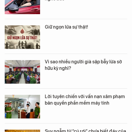
Giữ ngọn lửa sự thật!
Vì sao nhiều người già sập bẫy lừa sở
hữu kỳ nghỉ?
Lời tuyên chiến với vấn nạn xâm phạm
bản quyền phần mềm máy tính
Suy ngẫm từ “cú rơi” chưa biết đáy của