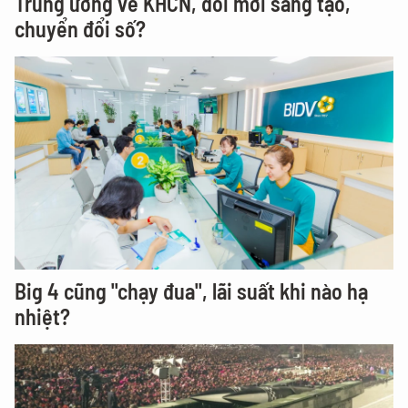
Trung ương về KHCN, đổi mới sáng tạo,
chuyển đổi số?
Big 4 cũng "chạy đua", lãi suất khi nào hạ
nhiệt?