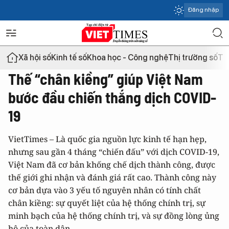
Đăng nhập
Xã hội số
Kinh tế số
Khoa học - Công nghệ
Thị trường số
Th
Thế “chân kiềng” giúp Việt Nam
bước đầu chiến thắng dịch COVID-
19
VietTimes – Là quốc gia nguồn lực kinh tế hạn hẹp,
nhưng sau gần 4 tháng “chiến đấu” với dịch COVID-19,
Việt Nam đã cơ bản khống chế dịch thành công, được
thế giới ghi nhận và đánh giá rất cao. Thành công này
cơ bản dựa vào 3 yếu tố nguyên nhân có tính chất
chân kiềng: sự quyết liệt của hệ thống chính trị, sự
minh bạch của hệ thống chính trị, và sự đồng lòng ủng
hộ của toàn dân.