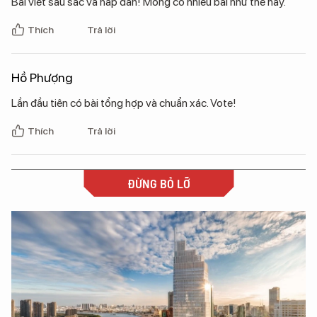
Bài viết sâu sắc và hấp dẫn! Mong có nhiều bài như thế này.
Thích
Trả lời
Hồ Phượng
Lần đầu tiên có bài tổng hợp và chuẩn xác. Vote!
Thích
Trả lời
ĐỪNG BỎ LỠ