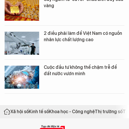
vàng
2 điều phải làm để Việt Nam có nguồn
nhân lực chất lượng cao
Cuộc đầu tư không thể chậm trễ để
đất nước vươn mình
Xã hội số
Kinh tế số
Khoa học - Công nghệ
Thị trường số
Th