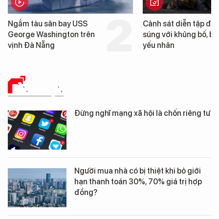
sân bay USS
Cảnh sát diễn tập đấu
shington trên
súng với khủng bố, bảo vệ
ẵng
yếu nhân
BÌNH LUẬN
Đừng nghĩ mạng xã hội là chốn riêng tư
Người mua nhà có bị thiệt khi bỏ giới
hạn thanh toán 30%, 70% giá trị hợp
đồng?