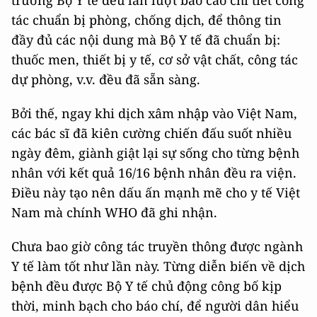
trưởng Bộ Y tế đều lần lượt báo cáo chi tiết công
tác chuẩn bị phòng, chống dịch, để thông tin
đầy đủ các nội dung mà Bộ Y tế đã chuẩn bị:
thuốc men, thiết bị y tế, cơ sở vật chất, công tác
dự phòng, v.v. đều đã sẵn sàng.
Bởi thế, ngay khi dịch xâm nhập vào Việt Nam,
các bác sĩ đã kiên cường chiến đấu suốt nhiều
ngày đêm, giành giật lại sự sống cho từng bệnh
nhân với kết quả 16/16 bệnh nhân đều ra viện.
Điều này tạo nên dấu ấn mạnh mẽ cho y tế Việt
Nam mà chính WHO đã ghi nhận.
Chưa bao giờ công tác truyền thông được ngành
Y tế làm tốt như lần này. Từng diễn biến về dịch
bệnh đều được Bộ Y tế chủ động công bố kịp
thời, minh bạch cho báo chí, để người dân hiểu